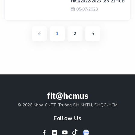
HK2/2022-2023 lớp 21HCB
05/07/2023
1
2
fit@hcmus
© 2026 Khoa CNTT, Trường ĐH KHTN, ĐHQG-HCM
Follow Us