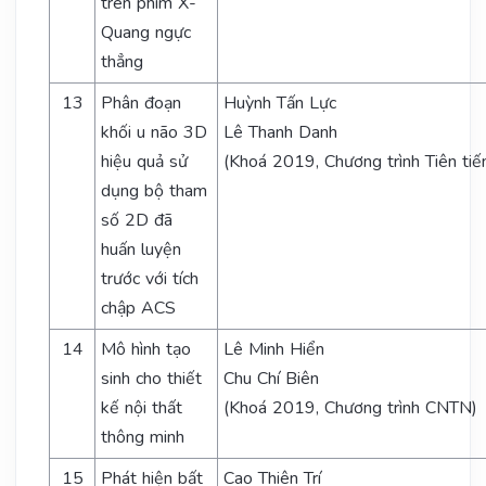
trên phim X-
Quang ngực
thẳng
13
Phân đoạn
Huỳnh Tấn Lực
khối u não 3D
Lê Thanh Danh
hiệu quả sử
(Khoá 2019, Chương trình Tiên tiế
dụng bộ tham
số 2D đã
huấn luyện
trước với tích
chập ACS
14
Mô hình tạo
Lê Minh Hiển
sinh cho thiết
Chu Chí Biên
kế nội thất
(Khoá 2019, Chương trình CNTN)
thông minh
15
Phát hiện bất
Cao Thiên Trí