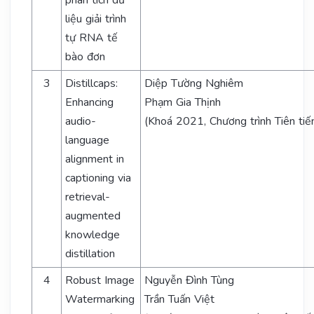
phân tích dữ
liệu giải trình
tự RNA tế
bào đơn
3
Distillcaps:
Diệp Tường Nghiêm
Enhancing
Phạm Gia Thịnh
audio-
(Khoá 2021, Chương trình Tiên tiế
language
alignment in
captioning via
retrieval-
augmented
knowledge
distillation
4
Robust Image
Nguyễn Đình Tùng
Watermarking
Trần Tuấn Việt