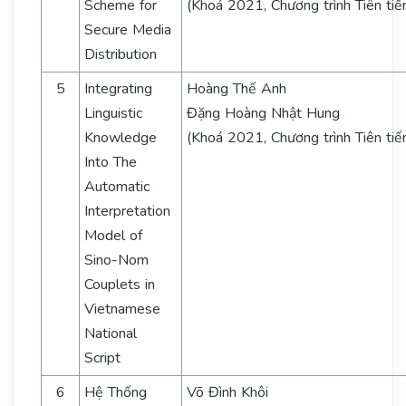
Scheme for
(Khoá 2021, Chương trình Tiên tiế
Secure Media
Distribution
5
Integrating
Hoàng Thế Anh
Linguistic
Đặng Hoàng Nhật Hung
Knowledge
(Khoá 2021, Chương trình Tiên tiế
Into The
Automatic
Interpretation
Model of
Sino-Nom
Couplets in
Vietnamese
National
Script
6
Hệ Thống
Võ Đình Khôi