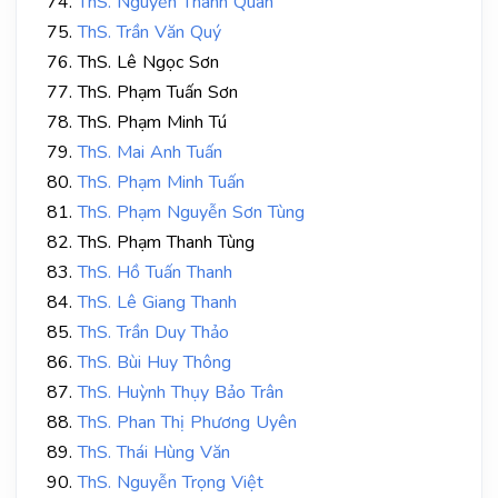
ThS. Nguyễn Thanh Quân
ThS. Trần Văn Quý
ThS. Lê Ngọc Sơn
ThS. Phạm Tuấn Sơn
ThS. Phạm Minh Tú
ThS. Mai Anh Tuấn
ThS. Phạm Minh Tuấn
ThS. Phạm Nguyễn Sơn Tùng
ThS. Phạm Thanh Tùng
ThS. Hồ Tuấn Thanh
ThS. Lê Giang Thanh
ThS. Trần Duy Thảo
ThS. Bùi Huy Thông
ThS. Huỳnh Thụy Bảo Trân
ThS. Phan Thị Phương Uyên
ThS. Thái Hùng Văn
ThS. Nguyễn Trọng Việt