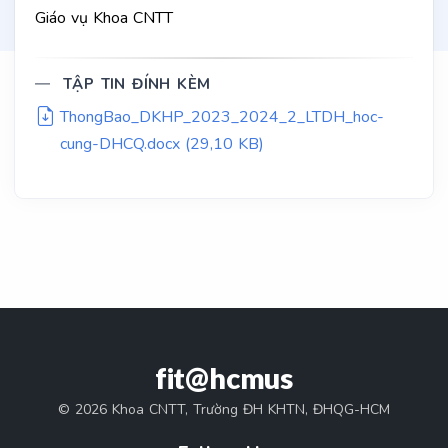
Giáo vụ Khoa CNTT
TẬP TIN ĐÍNH KÈM
ThongBao_DKHP_2023_2024_2_LTDH_hoc-
cung-DHCQ.docx (29,10 KB)
fit@hcmus
© 2026 Khoa CNTT, Trường ĐH KHTN, ĐHQG-HCM