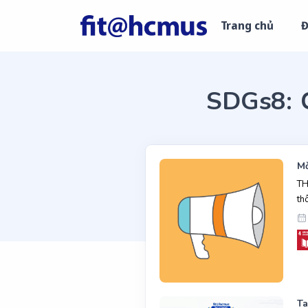
Trang chủ
Đ
SDGs8: C
Mờ
TH
th
Ta