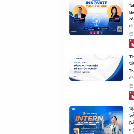
Ta
kh
cô
nh
Th
tố
Th
đă

SẴ
BẮ
mệ