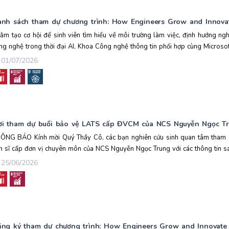
nh sách tham dự chương trình: How Engineers Grow and Innovate
ằm tạo cơ hội để sinh viên tìm hiểu về môi trường làm việc, định hướng ng
ng nghệ trong thời đại AI, Khoa Công nghệ thông tin phối hợp cùng Microsoft
01/07/2026
i tham dự buổi bảo vệ LATS cấp ĐVCM của NCS Nguyễn Ngọc Tru
ÔNG BÁO Kính mời Quý Thầy Cô, các bạn nghiên cứu sinh quan tâm tham 
ến sĩ cấp đơn vị chuyên môn của NCS Nguyễn Ngọc Trung với các thông tin sau
25/06/2026
ng ký tham dự chương trình: How Engineers Grow and Innovate a