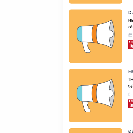
Da
Nh
cô
Mờ
TH
ti
Đă