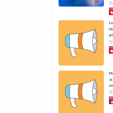
Lị
Nh
gi
Mo
At
un