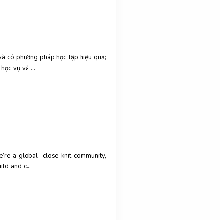
 và có phương pháp học tập hiệu quả;
học vụ và ...
e’re a global close-knit community,
ld and c...