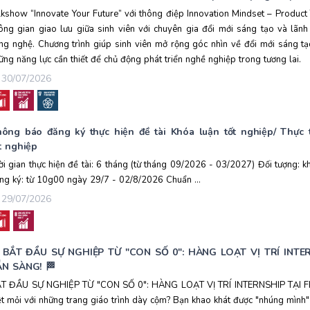
lkshow “Innovate Your Future” với thông điệp Innovation Mindset – Produc
ông gian giao lưu giữa sinh viên với chuyên gia đổi mới sáng tạo và lã
ng nghệ. Chương trình giúp sinh viên mở rộng góc nhìn về đổi mới sáng t
ững năng lực cần thiết để chủ động phát triển nghề nghiệp trong tương lai.
30/07/2026
ông báo đăng ký thực hiện đề tài Khóa luận tốt nghiệp/ Thực 
t nghiệp
ời gian thực hiện đề tài: 6 tháng (từ tháng 09/2026 - 03/2027) Đối tượng: k
ng ký: từ 10g00 ngày 29/7 - 02/8/2026 Chuẩn ...
29/07/2026
 BẮT ĐẦU SỰ NGHIỆP TỪ "CON SỐ 0": HÀNG LOẠT VỊ TRÍ INT
N SÀNG! 🏁
T ĐẦU SỰ NGHIỆP TỪ "CON SỐ 0": HÀNG LOẠT VỊ TRÍ INTERNSHIP TẠI
t mỏi với những trang giáo trình dày cộm? Bạn khao khát được "nhúng mình" 