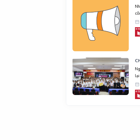
Nh
cô
Ch
Ng
lạ