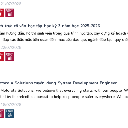
21/07/2026
ch trực cố vấn học tập học kỳ 3 năm học 2025-2026
ằm hướng dẫn, hỗ trợ sinh viên trong quá trình học tập, xây dựng kế hoạch
ải đáp các thắc mắc liên quan đến: mục tiêu đào tạo, ngành đào tạo, quy chế 
22/07/2026
torola Solutions tuyển dụng System Development Engineer
 Motorola Solutions, we believe that everything starts with our people. W
ited by the relentless pursuit to help keep people safer everywhere. We bui
16/07/2026