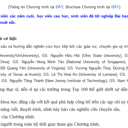
(Thông tin Chương trình tại
ĐÂY
; Brochure Chương trình tại
ĐÂY
)
viên các năm cuối, học viên cao học, sinh viên đã tốt nghiệp Đại h
xuất sắc.
ó cơ hội:
âu và hướng dẫn nghiên cứu trực tiếp bởi các giáo sư, chuyên gia uy tín
versity/VinUniversity), GS. Nguyễn Hữu Hội (Ohio State University), G
hina), GS. Nguyễn Hùng Minh Tân (National University of Singapore),
Đỗ Quang Yên (University of Virginia); GS. Vương Nguyễn Thùy Dương (Uni
ity of Texas at Austin); GS. Lê Thị Hoài An (University of Lorraine); G
); GS. Nguyễn Tăng Thành (New Jersey Institute of Technology); GS. Nam H
g thạc sĩ, tiến sĩ tại các trường trong Top 100 thế giới dưới sự dẫ
khoa học đẳng cấp với kết quả phù hợp công bố trên các tạp chí uy t
ăng viết, thuyết trình, trình bày báo cáo nghiên cứu chuyên sâu.
 của Chương trình.
/người trong toàn bộ thời gian tham gia Chương trình.