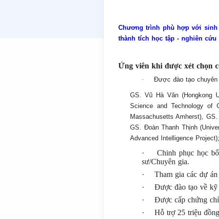
Chương trình phù hợp với sinh 
thành tích học tập - nghiên cứu 
Ứng viên khi được xét chọn c
·
Được đào tạo chuyên s
GS. Vũ Hà Văn (Hongkong Uni
Science and Technology of C
Massachusetts Amherst), GS. 
GS. Đoàn Thanh Thịnh (Univers
Advanced Intelligence Project
·
Chinh phục học bổn
sư/Chuyên gia.
·
Tham gia các dự án 
·
Được đào tạo về kỹ n
·
Được cấp chứng chỉ
·
Hỗ trợ 25 triệu đồng