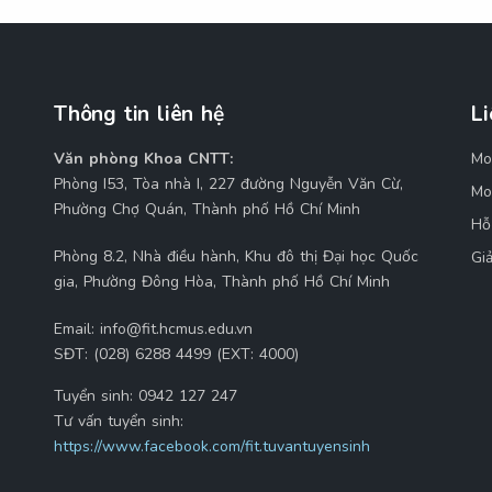
Thông tin liên hệ
Li
Văn phòng Khoa CNTT:
Mo
M
Phòng I53, Tòa nhà I, 227 đường Nguyễn Văn Cừ,
Mo
Phường Chợ Quán, Thành phố Hồ Chí Minh
Hỗ
Phòng 8.2, Nhà điều hành, Khu đô thị Đại học Quốc
Gi
gia, Phường Đông Hòa, Thành phố Hồ Chí Minh
Email:
info@fit.hcmus.edu.vn
SĐT:
(028) 6288 4499 (EXT: 4000)
Tuyển sinh:
0942 127 247
Tư vấn tuyển sinh:
https://www.facebook.com/fit.tuvantuyensinh