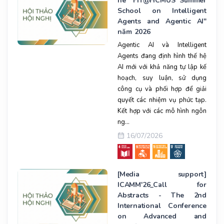
hè "FIT@HCMUS Summer
School on Intelligent
Agents and Agentic AI"
năm 2026
Agentic AI và Intelligent
Agents đang định hình thế hệ
AI mới với khả năng tự lập kế
hoạch, suy luận, sử dụng
công cụ và phối hợp để giải
quyết các nhiệm vụ phức tạp.
Kết hợp với các mô hình ngôn
ng...
16/07/2026
[Media support]
ICAMM'26_Call for
Abstracts - The 2nd
International Conference
on Advanced and