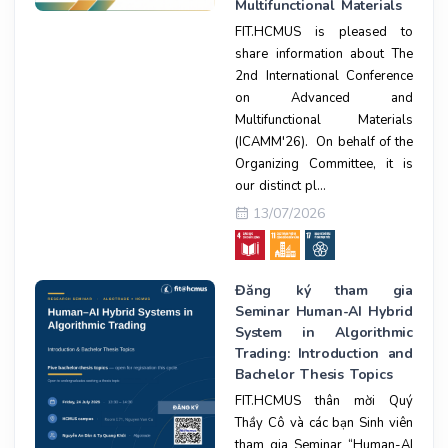
Multifunctional Materials
FIT.HCMUS is pleased to
share information about The
2nd International Conference
on Advanced and
Multifunctional Materials
(ICAMM'26). On behalf of the
Organizing Committee, it is
our distinct pl...
13/07/2026
Đăng ký tham gia
Seminar Human-AI Hybrid
System in Algorithmic
Trading: Introduction and
Bachelor Thesis Topics
FIT.HCMUS thân mời Quý
Thầy Cô và các bạn Sinh viên
tham gia Seminar “Human-AI