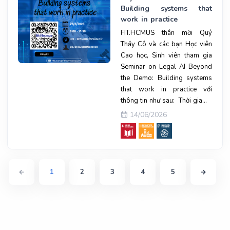
Building systems that
work in practice
FIT.HCMUS thân mời Quý
Thầy Cô và các bạn Học viên
Cao học, Sinh viên tham gia
Seminar on Legal AI Beyond
the Demo: Building systems
that work in practice với
thông tin như sau: Thời gia...
14/06/2026
1
2
3
4
5