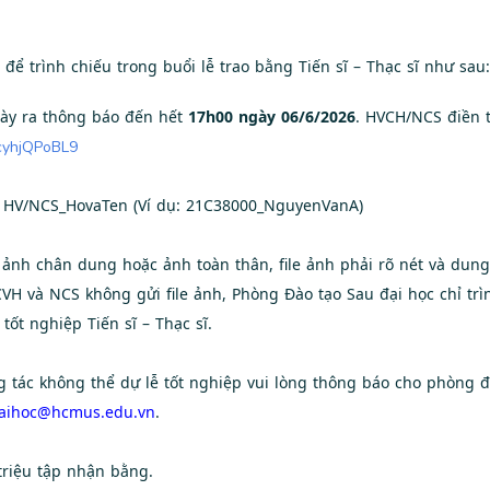
 để trình chiếu trong buổi lễ trao bằng Tiến sĩ – Thạc sĩ như sau:
ngày ra thông báo đến hết
17h00 ngày 06/6/2026
. HVCH/NCS điền th
AcyhjQPoBL9
ố HV/NCS_HovaTen (Ví dụ: 21C38000_NguyenVanA)
ảnh chân dung hoặc ảnh toàn thân, file ảnh phải rõ nét và dung
CVH và NCS không gửi file ảnh, Phòng Đào tạo Sau đại học chỉ trì
 tốt nghiệp Tiến sĩ – Thạc sĩ.
g tác không thể dự lễ tốt nghiệp vui lòng thông báo cho phòng đ
aihoc@hcmus.edu.vn
.
triệu tập nhận bằng.