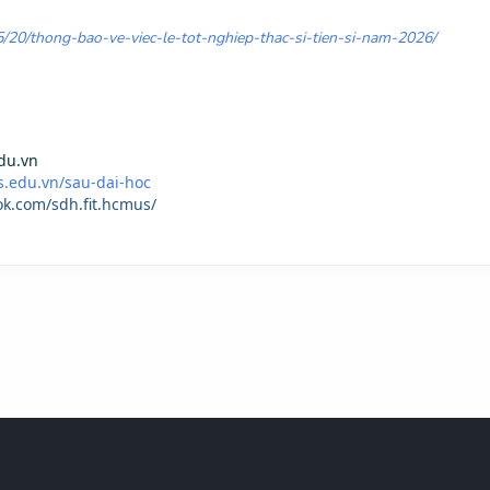
5/20/thong-bao-ve-viec-le-tot-nghiep-thac-si-tien-si-nam-2026/
du.vn
s.edu.vn/sau-dai-hoc
ok.com/sdh.fit.hcmus/