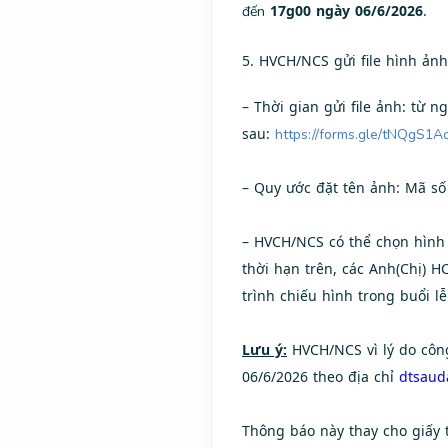
17g00 ngày 06/6/2026
.
đến
5. HVCH/NCS gửi file hình ảnh
–
Thời gian gửi file ảnh: từ 
sau:
https://forms.gle/tNQgS1
– Quy ước đặt tên ảnh: Mã s
– HVCH/NCS có thể chọn hình 
thời hạn trên, các Anh(Chị) H
trình chiếu hình trong buổi lễ
Lưu ý:
HVCH/NCS vì lý do côn
06/6/2026 theo địa chỉ
dtsaud
Thông báo này thay cho giấy 