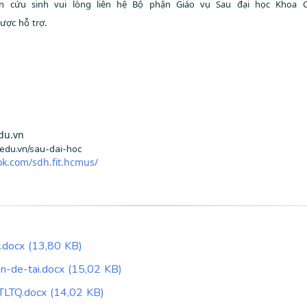
ên cứu sinh vui lòng liên hệ Bộ phận Giáo vụ Sau đại học Khoa 
ược hỗ trợ.
du.vn
.edu.vn/sau-dai-hoc
ok.com/sdh.fit.hcmus/
.docx (13,80 KB)
n-de-tai.docx (15,02 KB)
TLTQ.docx (14,02 KB)