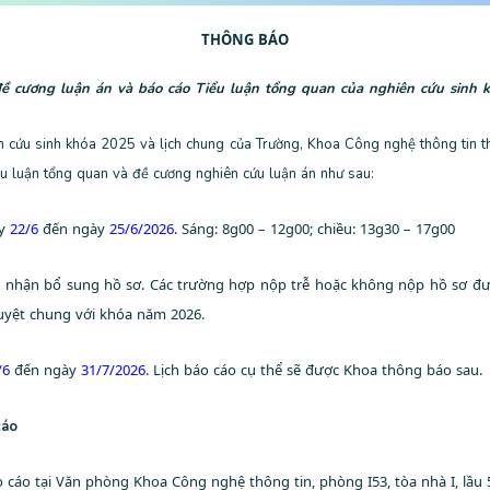
THÔNG BÁO
ề cương luận án và báo cáo Tiểu luận tổng quan của nghiên cứu sinh 
n cứu sinh khóa 2025 và lịch chung của Trường, Khoa Công nghệ thông tin 
ểu luận tổng quan và đề cương nghiên cứu luận án như sau:
ày
22/6
đến ngày
25/6/2026
.
Sáng: 8g00 – 12g00;
chiều: 13g30 – 17g00
g nhận bổ sung hồ sơ. Các trường hợp nộp trễ hoặc không nộp hồ sơ đ
duyệt chung với khóa năm 2026.
/6
đến ngày
31/7/2026
. Lịch báo cáo cụ thể sẽ được Khoa thông báo sau.
cáo
áo cáo tại Văn phòng Khoa Công nghệ thông tin, phòng I53, tòa nhà I, lầu 