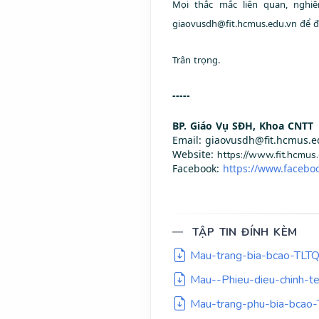
Mọi thắc mắc liên quan, nghi
giaovusdh@fit.hcmus.edu.vn để đ
Trân trọng.
-----
BP. Giáo Vụ SĐH, Khoa CNTT
Email: giaovusdh@fit.hcmus.e
Website:
https://www.fit.hcmus
Facebook:
https://www.facebo
TẬP TIN ĐÍNH KÈM
Mau-trang-bia-bcao-TLTQ
Mau--Phieu-dieu-chinh-te
Mau-trang-phu-bia-bcao-