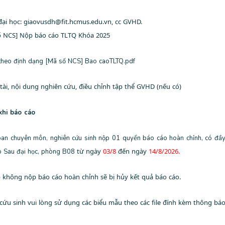
đại học: giaovusdh@fit.hcmus.edu.vn, cc GVHD.
số NCS] Nộp báo cáo TLTQ Khóa 2025
theo định dạng [Mã số NCS] Bao caoTLTQ.pdf
tài, nội dung nghiên cứu, điều chỉnh tập thể GVHD (nếu có)
khi báo cáo
u ban chuyên môn, nghiên cứu sinh nộp 01 quyển báo cáo hoàn chỉnh, có đ
từ ngày
03/8
đến ngày
14/8/2026.
ạo Sau đại học, phòng B08
p không nộp báo cáo hoàn chỉnh sẽ bị hủy kết quả báo cáo.
cứu sinh vui lòng sử dụng các biểu mẫu theo các file đính kèm thông báo