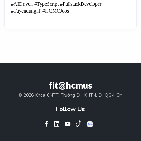
#AIDriven #TypeScript #FullstackDeveloper 
#TuyendungIT #HCMCJobs
fit@hcmus
© 2026 Khoa CNTT, Trường ĐH KHTN, ĐHQG-HCM
Follow Us