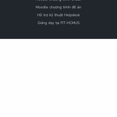
Moodle chương trình đề án
Hỗ trợ kỹ thuật Helpdesk
Giảng dạy tại FIT-HCMUS