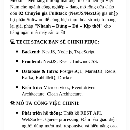
Mecsu – Nền tảng thương mại điện tử đầu tiên tại Việt 
Nam cho ngành công nghiệp – đang mở rộng cửa chào 
đón 
02 Chuyên gia Fullstack (NestJS/NextJS)
 gia nhập 
bộ phận Software để cùng hiện thực hóa sứ mệnh mang 
lại giải pháp 
"Nhanh – Đúng – Đủ – Kịp thời"
 cho 
hàng ngàn nhà máy sản xuất!
💻
 TECH STACK BẠN SẼ CHINH PHỤC:
Backend:
 NestJS, Node.js, TypeScript.
Frontend:
 NextJS, React, TailwindCSS.
Database & Infra:
 PostgreSQL, MariaDB, Redis, 
Kafka, RabbitMQ, Docker.
Kiến trúc:
 Microservices, Event-driven 
Architecture, Clean Architecture.
🛠️
 MÔ TẢ CÔNG VIỆC CHÍNH:
Phát triển hệ thống:
 Thiết kế REST API, 
WebSocket, Queue processing; Đảm bảo giao diện 
người dùng mượt mà, responsive và hiệu năng cao.