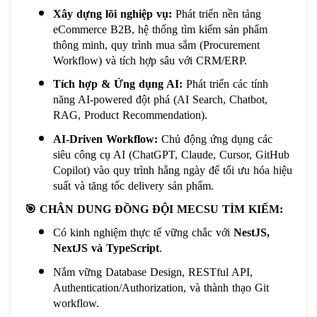
Xây dựng lõi nghiệp vụ:
 Phát triển nền tảng 
eCommerce B2B, hệ thống tìm kiếm sản phẩm 
thông minh, quy trình mua sắm (Procurement 
Workflow) và tích hợp sâu với CRM/ERP.
Tích hợp & Ứng dụng AI:
 Phát triển các tính 
năng AI-powered đột phá (AI Search, Chatbot, 
RAG, Product Recommendation).
AI-Driven Workflow:
 Chủ động ứng dụng các 
siêu công cụ AI (ChatGPT, Claude, Cursor, GitHub 
Copilot) vào quy trình hằng ngày để tối ưu hóa hiệu 
suất và tăng tốc delivery sản phẩm.
🎯
 CHÂN DUNG ĐỒNG ĐỘI MECSU TÌM KIẾM:
Có kinh nghiệm thực tế vững chắc với 
NestJS, 
NextJS và TypeScript
.
Nắm vững Database Design, RESTful API, 
Authentication/Authorization, và thành thạo Git 
workflow.