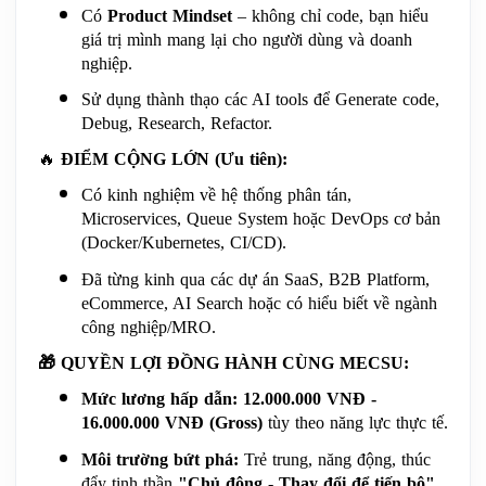
Có 
Product Mindset
 – không chỉ code, bạn hiểu 
giá trị mình mang lại cho người dùng và doanh 
nghiệp.
Sử dụng thành thạo các AI tools để Generate code, 
Debug, Research, Refactor.
🔥
ĐIỂM CỘNG LỚN (Ưu tiên):
Có kinh nghiệm về hệ thống phân tán, 
Microservices, Queue System hoặc DevOps cơ bản 
(Docker/Kubernetes, CI/CD).
Đã từng kinh qua các dự án SaaS, B2B Platform, 
eCommerce, AI Search hoặc có hiểu biết về ngành 
công nghiệp/MRO.
🎁
 QUYỀN LỢI ĐỒNG HÀNH CÙNG MECSU:
Mức lương hấp dẫn:
12.000.000 VNĐ - 
16.000.000 VNĐ (Gross)
 tùy theo năng lực thực tế.
Môi trường bứt phá:
 Trẻ trung, năng động, thúc 
đẩy tinh thần 
"Chủ động - Thay đổi để tiến bộ"
.