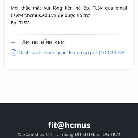
Mọi thắc mắc vui lòng liên hệ Bp. TLSV qua email
tlsv@fit.hcmus.edu.vn để được hỗ trợ
Bp. TLSV
TẬP TIN ĐÍNH KÈM
Danh-sach-tham-quan-Firegroup.pdf (103,83 KB)
fit@hcmus
© 2026 Khoa CNTT, Trường ĐH KHTN, ĐHQG-HCM