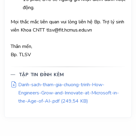
động.
Mọi thắc mắc liên quan vui lòng liên hệ Bp. Trợ lý sinh
viên Khoa CNTT
tlsv@fit.hcmus.edu.vn
Thân mến,
Bp. TLSV
TẬP TIN ĐÍNH KÈM
Danh-sach-tham-gia-chuong-trinh-How-
Engineers-Grow-and-Innovate-at-Microsoft-in-
the-Age-of-AI-.pdf (249,54 KB)