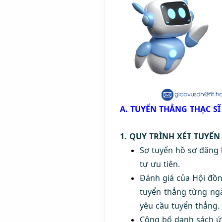
A. TUYỂN THẲNG THẠC SĨ
1. QUY TRÌNH XÉT TUYỂ
Sơ tuyển hồ sơ đăng k
tự ưu tiên.
Đánh giá của Hội đồng
tuyển thẳng từng ngà
yêu cầu tuyển thẳng.
Công bố danh sách ứn