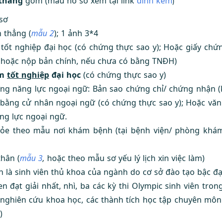
 thẳng
gồm (mẫu hồ sơ xem tại link
đính kèm
)
sơ
 thẳng (
mẫu 2
); 1 ảnh 3*4
tốt nghiệp đại học (có chứng thực sao y); Hoặc giấy chứ
y hoặc nộp bản chính, nếu chưa có bằng TNĐH)
ểm
tốt nghiệp
đại học
(có chứng thực sao y)
g năng lực ngoại ngữ: Bản sao chứng chỉ/ chứng nhận 
 bằng cử nhân ngoại ngữ (có chứng thực sao y); Hoặc văn
ăng lực ngoại ngữ.
ỏe theo mẫu nơi khám bệnh (tại bệnh viện/ phòng khám
thân (
mẫu 3
,
hoặc theo mẫu sơ yếu lý lịch xin việc làm)
n là sinh viên thủ khoa của ngành do cơ sở đào tạo bậc đạ
n đạt giải nhất, nhì, ba các kỳ thi Olympic sinh viên tro
nghiên cứu khoa học, các thành tích học tập chuyên môn 
)