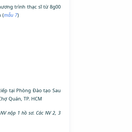
ương trình thạc sĩ từ 8g00
 (
mẫu 7
)
 tiếp tại Phòng Đào tạo Sau
 Chợ Quán, TP. HCM
 NV nộp 1 hồ sơ. Các NV 2, 3