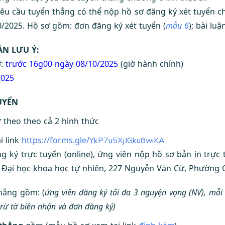
êu cầu tuyển thẳng có thể nộp hồ sơ đăng ký xét tuyển ch
/2025. Hồ sơ gồm: đơn đăng ký xét tuyển (
mẫu 6
); bài luận
ẦN LƯU Ý:
:
trước 16g00 ngày 08/10/2025
(giờ hành chính)
2025
UYỂN
 theo theo cả 2 hình thức
i link
https://forms.gle/
YkP7u5XjJGku8wiKA
ng ký trực tuyến (online), ứng viên nộp hồ sơ bản in trực
g Đại học khoa học tự nhiên, 227 Nguyễn Văn Cừ, Phường
hẳng gồm: (
ứng viên đăng ký tối đa 3 nguyện vọng (NV), mỗi
trừ tờ biên nhận và đơn đăng ký)