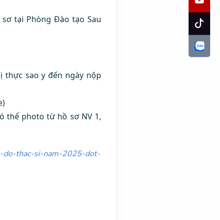
ồ sơ tại Phòng Đào tạo Sau
hị thực sao y đến ngày nộp
e)
ó thể photo từ hồ sơ NV 1,
h-do-
thac-si-nam-2025-dot-