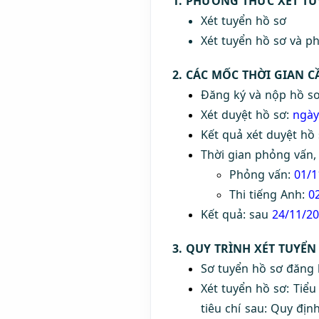
1. PHƯƠNG THỨC XÉT TU
Xét tuyển hồ sơ
Xét tuyển hồ sơ và 
2. CÁC MỐC THỜI GIAN C
Đăng ký và nộp hồ s
Xét duyệt hồ sơ:
ngày
Kết quả xét duyệt hồ
Thời gian phỏng vấn,
Phỏng vấn:
01/1
Thi tiếng Anh:
0
Kết quả: sau
24/11/2
3.
QUY TRÌNH XÉT TUYỂN
Sơ tuyển hồ sơ đăng 
Xét tuyển hồ sơ: Tiể
tiêu chí sau: Quy địn