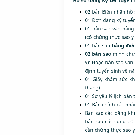
Hồ sơ đăng ký xét tuyển
02 bản Biên nhận hồ 
01 Đơn đăng ký tuyển
01 bản sao văn bằng 
(có chứng thực sao 
01 bản sao
bảng đi
02 bản
sao minh chứn
y); Hoặc bản sao văn
định tuyển sinh về n
01 Giấy khám sức kh
tháng)
01 Sơ yếu lý lịch bản 
01 Bản chính xác nhậ
Bản sao các bằng khe
bản sao các công bố 
cần chứng thực sao y