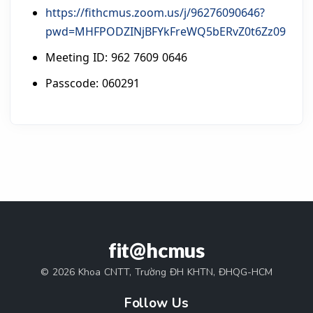
https://fithcmus.zoom.us/j/96276090646?
pwd=MHFPODZINjBFYkFreWQ5bERvZ0t6Zz09
Meeting ID: 962 7609 0646
Passcode: 060291
fit@hcmus
© 2026 Khoa CNTT, Trường ĐH KHTN, ĐHQG-HCM
Follow Us