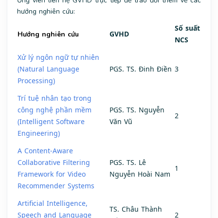
Ứng viên liên hệ GVHD trực tiếp để trao đổi thêm về các
hướng nghiên cứu:
Số suất
GVHD
Hướng nghiên cứu
NCS
Xử lý ngôn ngữ tự nhiên
(Natural Language
PGS. TS. Đinh Điền
3
Processing)
Trí tuệ nhân tạo trong
công nghệ phần mềm
PGS. TS. Nguyễn
2
(Intelligent Software
Văn Vũ
Engineering)
A Content-Aware
Collaborative Filtering
PGS. TS. Lê
1
Framework for Video
Nguyễn Hoài Nam
Recommender Systems
Artificial Intelligence,
TS. Châu Thành
Speech and Language
2