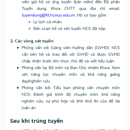
viên gửi hồ sơ ứng tuyển (bản mềm) đến Bộ phận
Tuyển dụng, Khoa CNTT qua địa chỉ email:
tuyendung@fit.hcmus.edu.vn
. Hồ sơ bao gồm:
Lý lịch cá nhân.
Bản scan hồ sơ xét tuyển NCS đã nộp.
2. Các vòng xét tuyển:
Phỏng vấn với Giảng viên hướng dẫn (GVHD): NCS
cần liên hệ và trao đổi với GVHD và được GVHD
chấp nhận trước khi chọn chủ đề và viết tiểu luận.
Phỏng vấn tại Bộ môn và Ban Chủ nhiệm Khoa: Xem
xét năng lực chuyên môn và khả năng giảng
dạy/nghiên cứu.
Phỏng vấn bởi Tiểu ban phỏng vấn chuyên môn
NCS: Đánh giá trình độ chuyên môn, khả năng
nghiên cứu, sự phù hợp và tính khả thi của đề tài
luận án.
Sau khi trúng tuyển