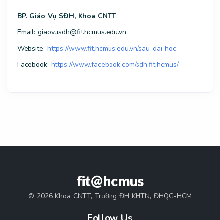
BP. Giáo Vụ SĐH, Khoa CNTT
Email: giaovusdh@fit.hcmus.edu.vn
Website:
https://www.fit.hcmus.edu.vn/sau-dai-hoc
Facebook:
https://www.facebook.com/sdh.fit.hcmus/
fit@hcmus
© 2026 Khoa CNTT, Trường ĐH KHTN, ĐHQG-HCM
Follow Us