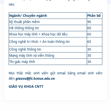
sau:
Ngành/ Chuyên ngành
Phân bổ
Kỹ thuật phần mềm
90
Hệ thống thông tin
60
Khoa học máy tính + Khoa học dữ liệu
60
Công nghệ tri thức + An toàn thông tin
60
Công nghệ thông tin
30
Mạng máy tính và viễn thông
30
Thị giác máy tính
30
Mọi thắc mắc sinh viên gửi email bằng email sinh viên
đến
giaovu@fit.hcmus.edu.vn
GIÁO VỤ KHOA CNTT