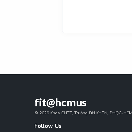
fit@hcmus
© 2026 Khoa CNTT, Trường ĐH KHTN, ĐHQG-HC
Follow Us