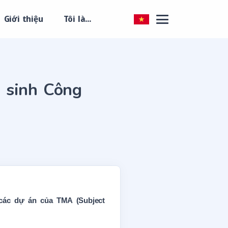
Giới thiệu
Tôi là...
p sinh Công
 các dự án của TMA (Subject