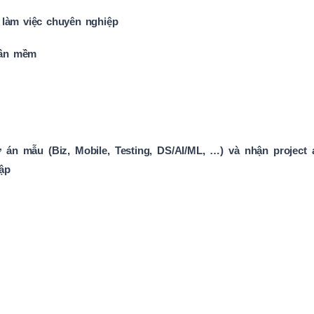
làm việc chuyên nghiệp
hần mềm
ự án mẫu (Biz, Mobile, Testing, DS/AI/ML, …) và nhận project
tập