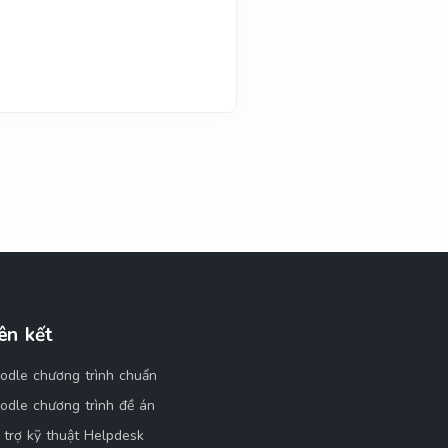
ên kết
odle chương trình chuẩn
odle chương trình đề án
 trợ kỹ thuật Helpdesk