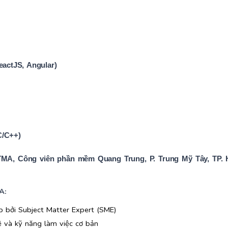
eactJS, Angular)
C/C++)
 TMA, Công viên phần mềm Quang Trung, P. Trung Mỹ Tây, TP. 
A:
p bởi Subject Matter Expert (SME)
 và kỹ năng làm việc cơ bản