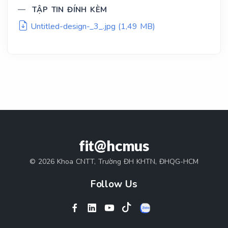
TẬP TIN ĐÍNH KÈM
Untitled-design-_3_.jpg (1,49 MB)
fit@hcmus
© 2026 Khoa CNTT, Trường ĐH KHTN, ĐHQG-HCM
Follow Us