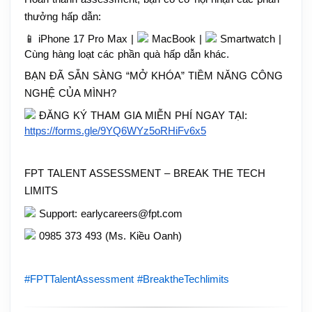
thưởng hấp dẫn:
📱 iPhone 17 Pro Max | 
 MacBook | 
 Smartwatch | 
Cùng hàng loạt các phần quà hấp dẫn khác.
BẠN ĐÃ SẴN SÀNG “MỞ KHÓA” TIỀM NĂNG CÔNG 
NGHỆ CỦA MÌNH?
 ĐĂNG KÝ THAM GIA MIỄN PHÍ NGAY TẠI: 
https://forms.gle/9YQ6WYz5oRHiFv6x5
FPT TALENT ASSESSMENT – BREAK THE TECH 
LIMITS
 Support: earlycareers@fpt.com
 0985 373 493 (Ms. Kiều Oanh)
#FPTTalentAssessment
#BreaktheTechlimits