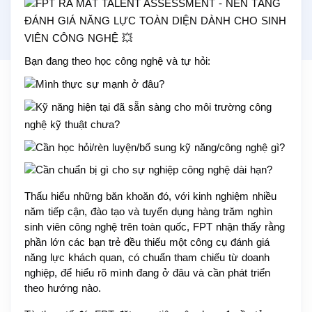
FPT RA MẮT TALENT ASSESSMENT - NỀN TẢNG 
ĐÁNH GIÁ NĂNG LỰC TOÀN DIỆN DÀNH CHO SINH 
VIÊN CÔNG NGHỆ 💥
Bạn đang theo học công nghệ và tự hỏi:
Mình thực sự mạnh ở đâu?
Kỹ năng hiện tại đã sẵn sàng cho môi trường công 
nghệ kỹ thuật chưa?
Cần học hỏi/rèn luyện/bổ sung kỹ năng/công nghệ gì?
Cần chuẩn bị gì cho sự nghiệp công nghệ dài hạn?
Thấu hiểu những băn khoăn đó, với kinh nghiệm nhiều 
năm tiếp cận, đào tạo và tuyển dụng hàng trăm nghìn 
sinh viên công nghệ trên toàn quốc, FPT nhận thấy rằng 
phần lớn các bạn trẻ đều thiếu một công cụ đánh giá 
năng lực khách quan, có chuẩn tham chiếu từ doanh 
nghiệp, để hiểu rõ mình đang ở đâu và cần phát triển 
theo hướng nào.