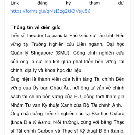
Link đăng ký tham dự:
https://forms.gle/qMsj3zg2tK9Vsju86
Thông tin về diễn giả:
Tiến sĩ Theodor Cojoianu là Phó Giáo sư Tài chính Bền
Liên ngành, Đại học
vững tại Trường Nghiên cứu
Quản lý Singapore (SMU). Công trình nghiên cứu
của ông là sự
liên kết giữa phát triển bền vững, tài
chính, địa lý và khoa học dữ liệu.
Ông hiện là thành viên của Nền tảng Tài chính Bền
vững của Ủy ban Châu Âu, nơi
ông tư vấn về chính
sách tài chính bền vững của EU, đồng thời tham gia
Nhóm Tư
vấn Kỹ thuật Xanh của Bộ Tài chính Anh.
Ông nhận bằng Tiến sĩ nghiên cứu tại Đại học Oxford
cùng với bằng Thạc
(khoa Địa lý &amp; Môi trường),
sĩ Tài chính Carbon và Thạc sĩ Kỹ thuật Điện &amp;