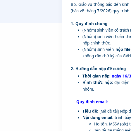
Bp. Giáo vụ thông báo đến sinh
(bảo vệ tháng 7/2026) quy trình
1. Quy định chung
(Nhóm) sinh viên có trách
(Nhóm) sinh viên hoàn th
nộp chính thức.
(Nhóm) sinh viên
nộp fil
không cần chữ ký của GVHD
​2. 
Hướng dẫn nộp đề cương
Thời gian nộp:
ngày 16/
Hình thức nộp:
đ
ại diện
nhóm.
Quy định email:
Tiêu đề:
[Mã đề tài] Nộp 
Nội dung email:
trình bày
Họ tên, MSSV (các) t
Tên đề tài (tiếng Vi