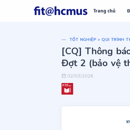
Trang chủ
Đ
TỐT NGHIỆP > QUI TRÌNH T
[CQ] Thông báo
Đợt 2 (bảo vệ t
02/03/2026
V/