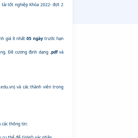
tài tốt nghiệp Khóa 2022- đợt 2
h giá ít nhất
05 ngày
trước hạn
ung. Đề cương định dạng
.pdf
và
.edu.vn) và các thành viên trong
 các thông tin:
bày cụ thể để GVHD xác nhận.