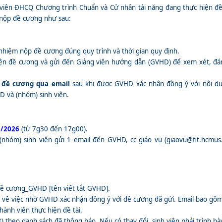
 viên ĐHCQ Chương trình Chuẩn và Cử nhân tài năng đang thực hiện đề 
 nộp đề cương như sau:
 nhiệm nộp đề cương đúng quy trình và thời gian quy định.
iện đề cương và gửi đến Giảng viên hướng dẫn (GVHD) để xem xét, đán
e đề cương qua email
sau khi được GVHD xác nhận đồng ý với nội d
 và (nhóm) sinh viên.
3/2026
(từ 7g30 đến 17g00).
 (nhóm) sinh viên gửi 1 email đến GVHD, cc giáo vụ (giaovu@fit.hcmus
đề cương_GVHD [tên viết tắt GVHD].
 về việc nhờ GVHD xác nhận đồng ý với đề cương đã gửi. Email bao gồm
hành viên thực hiện đề tài.
ệt) theo danh sách đã thông báo. Nếu có thay đổi, sinh viên phải trình 