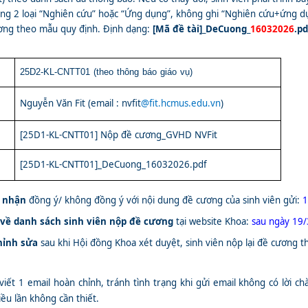
trong 2 loại “Nghiên cứu” hoặc “Ứng dụng”, không ghi “Nghiên cứu+ứng d
ương theo mẫu quy định. Định dạng:
[Mã đề tài]_DeCuong_
16032026
.pd
25D2-KL-CNTT01
(theo thông báo giáo vụ)
Nguyễn Văn Fit (email : nvfit
@fit.hcmus.edu.vn
)
[25D1-KL-CNTT01] Nộp đề cương_GVHD NVFit
[25D1-KL-CNTT01]_DeCuong_16032026.pdf
c nhận
đồng ý/ không đồng ý
với nội dung đề cương của sinh viên gửi:
1
 về danh sách sinh viên nộp đề cương
tại
website Khoa:
sau
ngày 19
chỉnh sửa
sau khi Hội đồng Khoa xét duyệt, sinh viên nộp lại đề cương 
viết 1 email hoàn chỉnh, tránh tình trạng khi gửi email không có lời c
iều lần không cần thiết.