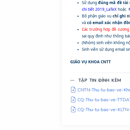
Sử dụng
đúng mã đề tài
chi tiết 2019_LaTeX
hoặc
Bộ phận giáo vụ
chỉ ghi 
và
có email xác nhận đồ
Các trường hợp đề cương
sai quy định như thông bá
(Nhóm) sinh viên không 
Sinh viên sử dụng email sin
GIÁO VỤ KHOA CNTT
TẬP TIN ĐÍNH KÈM
CNTN-Thu-tu-bao-ve-Kho
CQ-Thu-tu-bao-ve-TTDA
CQ-Thu-tu-bao-ve-KLTN-