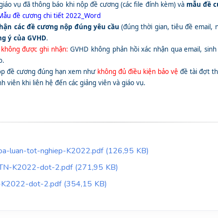
giáo vụ đã thông báo khi nộp đề cương
​ (các file đính kèm) và
mẫu đề 
Mẫu đề cương chi tiết 2022_Word
nhận các đề cương nộp đúng yêu cầu
(đúng thời gian, tiêu đề email, 
ng ý của GVHD
.
 không được ghi nhận:
GVHD không phản hồi xác nhận qua email, sinh 
o.
nộp đề cương đúng hạn xem như
không đủ điều kiện bảo vệ
đề tài đợt t
h viên khi liên hệ đến các giảng viên và giáo vụ.
a-luan-tot-nghiep-K2022.pdf (126,95 KB)
TN-K2022-dot-2.pdf (271,95 KB)
K2022-dot-2.pdf (354,15 KB)