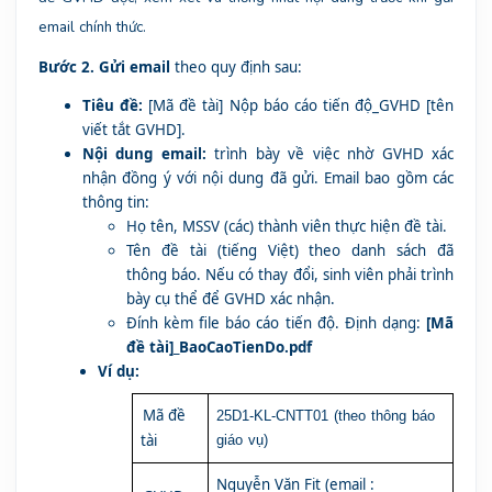
email chính thức.
Bước 2. Gửi email
theo quy định sau:
Tiêu đề:
[Mã đề tài] Nộp báo cáo tiến độ_GVHD [tên
viết tắt GVHD].
Nội dung email:
trình bày về việc nhờ GVHD xác
nhận đồng ý với nội dung đã gửi. Email bao gồm các
thông tin:
Họ tên, MSSV (các) thành viên thực hiện đề tài.
Tên đề tài (tiếng Việt) theo danh sách đã
thông báo. Nếu có thay đổi, sinh viên phải trình
bày cụ thể để GVHD xác nhận.
Đính kèm file báo cáo tiến độ. Định dạng:
[Mã
đề tài]_BaoCaoTienDo
.pdf
Ví dụ:
Mã đề
25D1-KL-CNTT01
(theo thông báo
tài
giáo vụ)
Nguyễn Văn Fit (email :