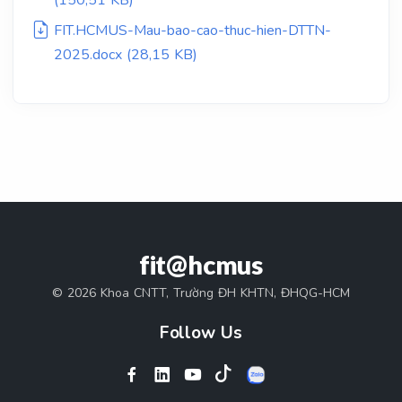
(150,51 KB)
FIT.HCMUS-Mau-bao-cao-thuc-hien-DTTN-
2025.docx (28,15 KB)
fit@hcmus
© 2026 Khoa CNTT, Trường ĐH KHTN, ĐHQG-HCM
Follow Us