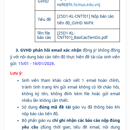
GVHD
nvfit
@fit.hcmus.edu.vn
)
[25D1-KL-CNTT01] Nộp báo cáo
Tiêu đề
tiến độ_GVHD NVFit
Tên file
[25D1-KL-
báo cáo
CNTT01]_BaoCaoTienDo.pdf
3.
GVHD phản hồi email xác nhận
đồng ý/ không đồng
ý
với nội dung báo cáo tiến độ thực hiện đề tài của sinh viên
gửi:
15/01 - 16/01/2026.
Lưu ý:
Sinh viên tham khảo cách viết 1 email hoàn chỉnh,
tránh tình trạng khi gửi email không có lời chào hỏi,
không ký tên, không đính kèm file hoặc gửi email
nhiều lần không cần thiết.
Sử dụng
đúng mã đề tài
giáo vụ đã thông báo khi
nộp báo cáo tiến độ.
Bộ phận giáo vụ
chỉ ghi nhận các báo cáo nộp đúng
yêu cầu
(đúng thời gian, tiêu đề email, nội dung