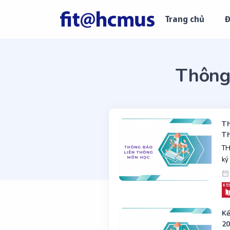
Trang chủ
Đ
Thông
Th
T
TH
ký
Kế
20