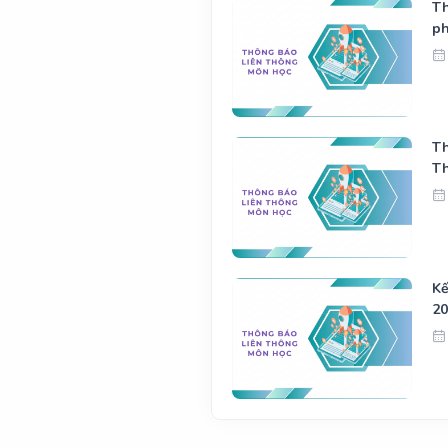
Th
ph
Th
T
Kế
20