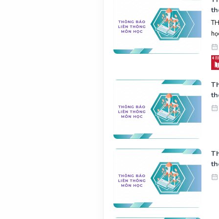
t
TH
họ
Th
t
Th
t