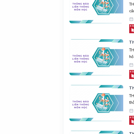
TH
cầ
Th
TH
hồ
Th
TH
th
Th