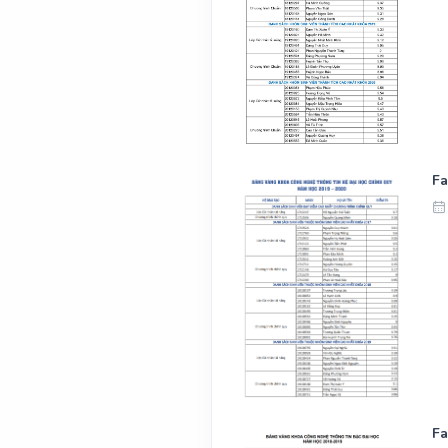
Fa
Fa