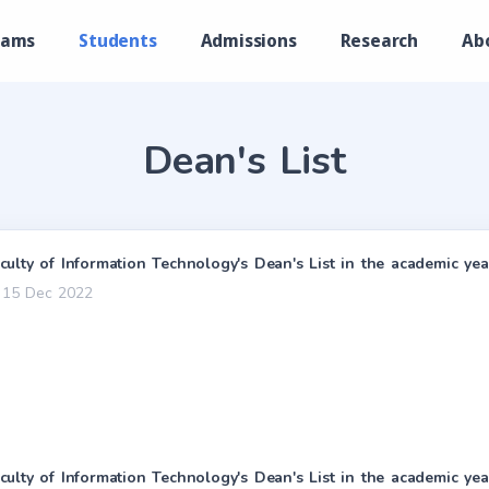
rams
Students
Admissions
Research
Ab
Dean's List
culty of Information Technology's Dean's List in the academic yea
15 Dec 2022
culty of Information Technology's Dean's List in the academic yea