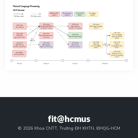
fit@hcmus
© 2026 Khoa CNTT, Trường ĐH KHTN, ĐHQG-HCM