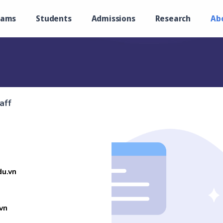
rams
Students
Admissions
Research
Ab
aff
du.vn
vn