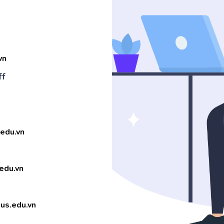
vn
ff
.edu.vn
edu.vn
us.edu.vn