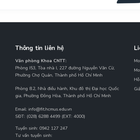
Thông tin liên hệ
Li
Văn phòng Khoa CNTT:
Mo
M
Phòng I53, Tòa nhà I, 227 đường Nguyễn Văn Cừ,
Mo
Phường Chợ Quán, Thành phố Hồ Chí Minh
Hỗ
Phòng 8.2, Nhà điều hành, Khu đô thị Đại học Quốc
Gi
gia, Phường Đông Hòa, Thành phố Hồ Chí Minh
Email:
info@fit.hcmus.edu.vn
SĐT:
(028) 6288 4499 (EXT: 4000)
Tuyển sinh:
0942 127 247
Tư vấn tuyển sinh: