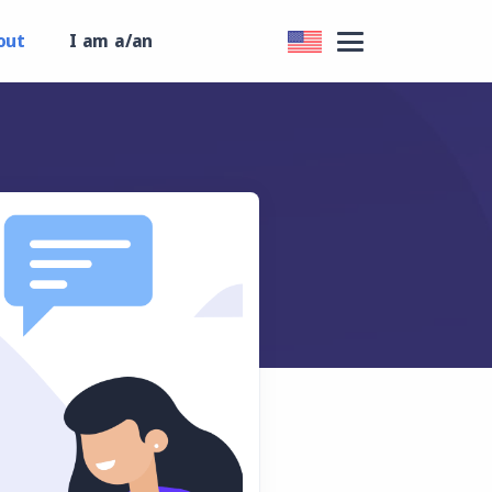
out
I am a/an