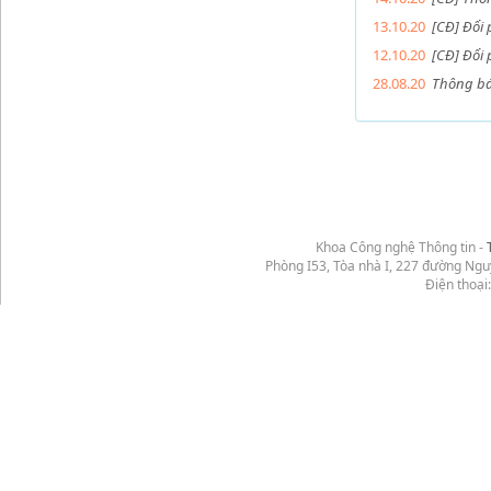
13.10.20
[CĐ] Đổi
12.10.20
[CĐ] Đổi 
28.08.20
Thông bá
Khoa Công nghệ Thông tin -
Phòng I53, Tòa nhà I, 227 đường Ng
Điện thoại