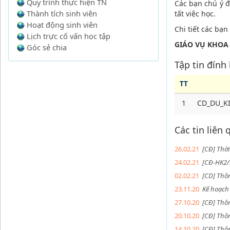
Quy trình thực hiện TN
Các bạn chú ý đ
Thành tích sinh viên
tất việc học.
Hoạt động sinh viên
Chi tiết các bạn
Lịch trực cố vấn học tập
GIÁO VỤ KHOA
Góc sẻ chia
Tập tin đính
TT
1
CD_DU_KI
Các tin liên
26.02.21
[CĐ] Thời
24.02.21
[CĐ-HK2/2
02.02.21
[CD] Thô
23.11.20
Kế hoạch
27.10.20
[CĐ] Thô
20.10.20
[CĐ] Thôn
14.10.20
[CĐ] Thô