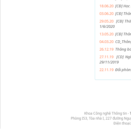
18.06.20
[CĐ] Học 
03.06.20
[CĐ] Thôn
29.05.20
[CĐ] Thờ
1/6/2020
13.05.20
[CĐ] Thôn
04.03.20
CD_Thông 
26.12.19
Thông bá
27.11.19
[CD] Ng
29/11/2019
22.11.19
Đổi phòng
Khoa Công nghệ Thông tin -
Phòng I53, Tòa nhà I, 227 đường Ng
Điện thoại