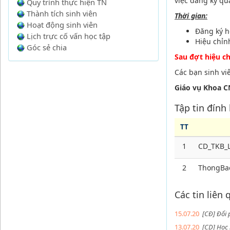
việc đăng ký qu
Quy trình thực hiện TN
Thành tích sinh viên
Thời gian:
Hoạt động sinh viên
Đăng ký 
Lịch trực cố vấn học tập
Hiệu chỉ
Góc sẻ chia
Sau đợt hiệu c
Các bạn sinh vi
Giáo vụ Khoa C
Tập tin đính
TT
1
CD_TKB_L
2
ThongBa
Các tin liên
15.07.20
[CĐ] Đổi 
13.07.20
[CD] Học