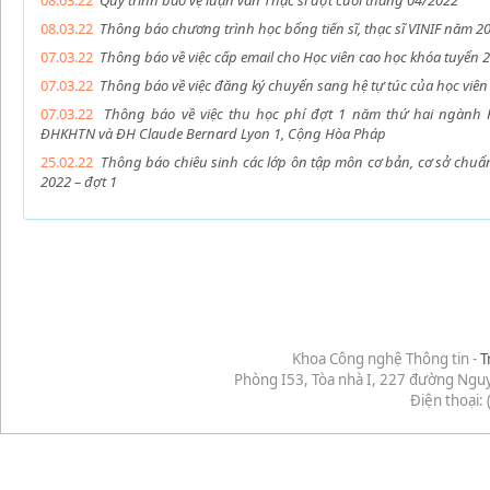
08.03.22
Quy trình bảo vệ luận văn Thạc sĩ đợt cuối tháng 04/2022
08.03.22
Thông báo chương trình học bổng tiến sĩ, thạc sĩ VINIF năm 2
07.03.22
Thông báo về việc cấp email cho Học viên cao học khóa tuyển 
07.03.22
Thông báo về việc đăng ký chuyển sang hệ tự túc của học viê
07.03.22
Thông báo về việc thu học phí đợt 1 năm thứ hai ngành 
ĐHKHTN và ĐH Claude Bernard Lyon 1, Cộng Hòa Pháp
25.02.22
Thông báo chiêu sinh các lớp ôn tập môn cơ bản, cơ sở chuẩn
2022 – đợt 1
Khoa Công nghệ Thông tin -
T
Phòng I53, Tòa nhà I, 227 đường Ngu
Điện thoại: