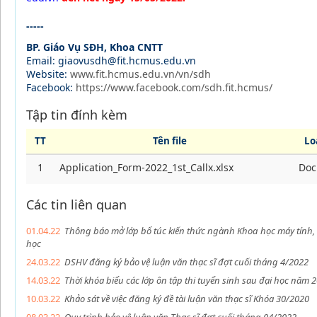
-----
BP. Giáo Vụ SĐH, Khoa CNTT
Email: giaovusdh@fit.hcmus.edu.vn
Website:
www.fit.hcmus.edu.vn/vn/sdh
Facebook:
https://www.facebook.com/sdh.fit.hcmus/
Tập tin đính kèm
TT
Tên file
Loạ
1
Application_Form-2022_1st_Callx.xlsx
Doc
Các tin liên quan
01.04.22
Thông báo mở lớp bổ túc kiến thức ngành Khoa học máy tính, 
học
24.03.22
DSHV đăng ký bảo vệ luận văn thạc sĩ đợt cuối tháng 4/2022
14.03.22
Thời khóa biểu các lớp ôn tập thi tuyển sinh sau đại học năm 
10.03.22
Khảo sát về việc đăng ký đề tài luận văn thạc sĩ Khóa 30/2020