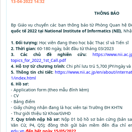
13-04-2022 14:32
THÔNG BÁO
Bp Giáo vụ chuyển các bạn thông báo từ Phòng Quan hệ Đ
quốc tế 2022 tại National Institute of Informatics (NII)
, Nhậ
1. Đối tượng:
Học viên đang theo học bậc Thạc sĩ và Tiến sĩ
2. Thời gian:
60-180 ngày, bắt đầu từ tháng 03/2023
3. Các chủ đề nghiên cứu:
https://www.nii.ac.j
topics_for_2022_1st_Call.pdf
4. Hỗ trợ từ chương trình:
Chi phí lưu trú 5,700 JPY/ngày và
5. Thông tin chi tiết:
https://www.nii.ac.jp/
en/about/internat
1/
index.html
6. Hồ sơ:
- Application form (theo mẫu đính kèm)
- CV
- Bảng điểm
- Giấy chứng nhận đang là học viên tại Trường ĐH KHTN
- Thư giới thiệu từ Khoa/GVHD
7. Quy trình nộp hồ sơ:
Nộp 01 bộ hồ sơ bản cứng (bản sa
Văn Cừ, P4, Q5); đồng thời gửi bản mềm đến địa chỉ 
edu.vn
đến hết ngày 15/05/2022.