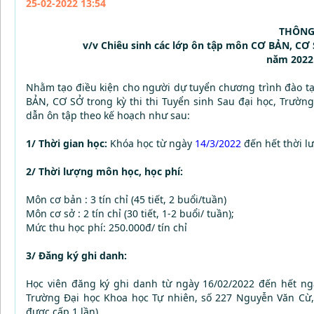
25-02-2022 13:54
THÔNG
v/v Chiêu sinh các lớp ôn tập môn CƠ BẢN, CƠ 
năm 2022 
Nhằm tạo điều kiện cho người dự tuyển chương trình đào tạ
BẢN, CƠ SỞ trong kỳ thi thi Tuyển sinh Sau đại học, Trườ
dẫn ôn tập theo kế hoạch như sau:
1/ Thời gian học:
Khóa học từ ngày
14/3/2022
đến hết thời l
2/ Thời lượng môn học, học phí:
Môn cơ bản : 3 tín chỉ (45 tiết, 2 buổi/tuần)
Môn cơ sở : 2 tín chỉ (30 tiết, 1-2 buổi/ tuần);
Mức thu học phí: 250.000đ/ tín chỉ
3/ Đăng ký ghi danh:
Học viên đăng ký ghi danh từ ngày 16/02/2022 đến hết ngà
Trường Đại học Khoa học Tự nhiên, số 227 Nguyễn Văn Cừ, 
được cấp 1 lần).