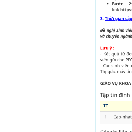
Bước 2
link
https
3.
Thời gian cập
Đề nghị sinh vi
và chuyên ngành
Lưu ý :
- Kết quả từ đ
viên gửi cho PĐT
- Các sinh viê
Thị giác máy tí
GIÁO VỤ KHOA
Tập tin đính
TT
1
Cap-nhat