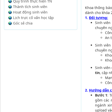
Quy trình thực hiện TN
Thành tích sinh viên
Khoa thông báo
Hoạt động sinh viên
dành cho khóa 2
Lịch trực cố vấn học tập
1.
Đối tượng:
Sinh viên
Góc sẻ chia
chuyên ng
Côn
An t
Sinh viên
chuyên ng
Kho
Kho
Sinh viên
tin
, cập 
Mạn
Côn
2.
Hướng dẫn cậ
Bước 1
: 
gồm các n
ngành xin
upload và