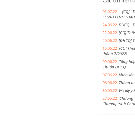
Các tin liên
01.07.22
[CQ] T
KLTN/TTTN/TTDATN 
24.06.22
ĐHCQ - Th
22.06.22
[CQ] Thô
20.06.22
[ĐHCQ] T
15.06.22
[CQ] Thô
tháng 7/2022)
09.06.22
Tổng hợp
Chuẩn ĐHCQ
07.06.22
Khảo sát
06.06.22
Thông bá
30.05.22
V/v lấy ý
27.05.22
Chương t
Chương trình Chu