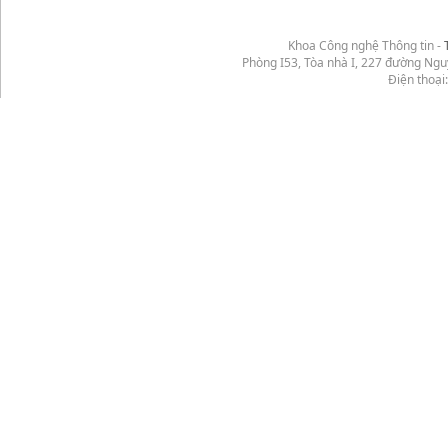
Khoa Công nghệ Thông tin -
Phòng I53, Tòa nhà I, 227 đường Ng
Điện thoại