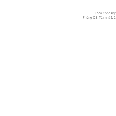
Khoa Công ngh
Phòng I53, Tòa nhà I,