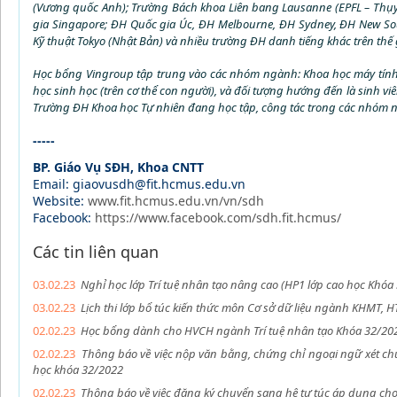
(Vương quốc Anh); Trường Bách khoa Liên bang Lausanne (EPFL – Thụ
gia Singapore; ĐH Quốc gia Úc, ĐH Melbourne, ĐH Sydney, ĐH New Sou
Kỹ thuật Tokyo (Nhật Bản) và nhiều trường ĐH danh tiếng khác trên thế gi
Học bổng Vingroup tập trung vào các nhóm ngành: Khoa học máy tính, Đ
học sinh học (trên cơ thể con người), và đối tượng hướng đến là sinh vi
Trường ĐH Khoa học Tự nhiên đang học tập, công tác trong các nhóm n
-----
BP. Giáo Vụ SĐH, Khoa CNTT
Email: giaovusdh@fit.hcmus.edu.vn
Website:
www.fit.hcmus.edu.vn/vn/sdh
Facebook:
https://www.facebook.com/sdh.fit.hcmus/
Các tin liên quan
03.02.23
Nghỉ học lớp Trí tuệ nhân tạo nâng cao (HP1 lớp cao học Khó
03.02.23
Lịch thi lớp bổ túc kiến thức môn Cơ sở dữ liệu ngành KHMT,
02.02.23
Học bổng dành cho HVCH ngành Trí tuệ nhân tạo Khóa 32/2022 
02.02.23
Thông báo về việc nộp văn bằng, chứng chỉ ngoại ngữ xét chu
học khóa 32/2022
02.02.23
Thông báo về việc đăng ký chuyển sang hệ tự túc áp dụng cho