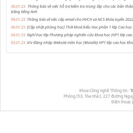
30.01.23
Thông báo về việc hỗ trợ kiểm tra trùng lắp cho các bản thảo
bằng tiếng Anh
09.01.23
Thông báo về việc cấp email cho HVCH và NCS khóa tuyển 202
06.01.23
[Cập nhật phòng học] Thời khoá biểu Học phần 1 lớp Cao học
04.01.23
Nghỉ học lớp Phương pháp nghiên cứu khoa học (HP1 lớp cao
03.01.23
V/v đăng nhập Website môn học (Moodle) HP1 lớp cao học Kh
Khoa Công nghệ Thông tin -
T
Phòng I53, Tòa nhà I, 227 đường Ngu
Điện thoại: