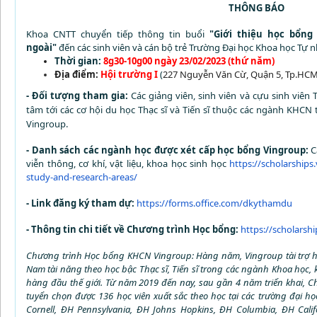
THÔNG BÁO
Khoa CNTT chuyển tiếp thông tin buổi
"Giới thiệu học bổng
ngoài"
đến
các sinh viên và cán bộ trẻ
Trường Đại học Khoa học Tự n
Thời gian:
8g30-10g00 ngày 23/02/2023 (thứ năm)
Địa điểm:
Hội trường I
(
227 Nguyễn Văn Cừ, Quận 5, Tp.HCM
- Đối tượng tham gia:
Các giảng viên, sinh viên và cựu sinh viê
tâm tới các cơ hội du học Thạc sĩ và Tiến sĩ thuộc các ngành KHC
Vingroup.
- Danh sách các ngành học được xét cấp học bổng Vingroup:
C
viễn thông, cơ khí, vật liệu, khoa học sinh học
https://scholarships.
study-and-research-areas/
- Link đăng ký tham dự:
https://forms.office.com/dkythamdu
- Thông tin chi tiết về Chương trình Học bổng:
https://scholarshi
Chương trình Học bổng KHCN Vingroup: Hàng năm, Vingroup tài trợ họ
Nam tài năng theo học bậc Thạc sĩ, Tiến sĩ trong các ngành Khoa học, k
hàng đầu thế giới. Từ năm 2019 đến nay, sau gần 4 năm triển khai,
tuyển chọn được 136 học viên xuất sắc theo học tại các trường đại 
Cornell, ĐH Pennsylvania, ĐH Johns Hopkins, ĐH Columbia, ĐH Calif