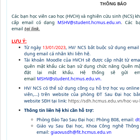
THÔNG BÁO
Các bạn học viên cao học (HVCH) và nghiên cứu sinh (NCS) 
cấp email có dạng
MSHV@student.hcmus.edu.vn
.
Các b
email
tại link
.
LƯU Ý:
Từ ngày
13/01/2023
, HV/ NCS bắt buộc sử dụng emai
dụng email cá nhân khi liên hệ.
Tài khoản Moodle của HVCH sẽ được cập nhật từ ema
quên mật khẩu các bạn sử dụng chức năng Quên mật
đặt lại mật khẩu. Hệ thống sẽ gửi em
email
MSHV@student.hcmus.edu.vn.
HV/ NCS có thể sử dụng công cụ hỗ trợ học vụ online
viên,...) trên website của phòng ĐT Sau Đại học b
website SĐH tại l
ink:
https://sdh.hcmus.edu.vn/hoc-vu-
Thông tin liên hệ khi cần hỗ trợ:
Phòng Đào Tạo Sau Đại học: Phòng B08, email:
d
Giáo vụ Sau Đại học, Khoa Công nghệ Thông 
email:
giaovusdh@fit.hcmus.edu.vn