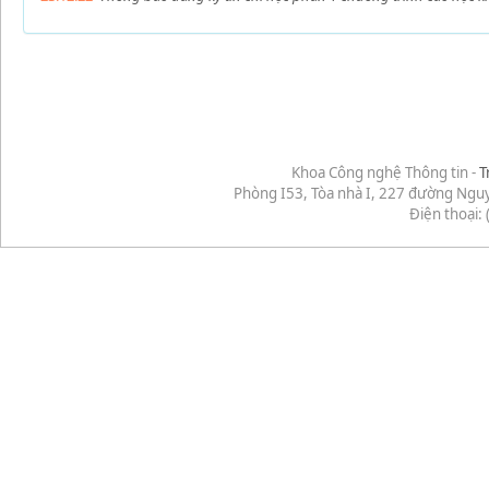
Khoa Công nghệ Thông tin -
T
Phòng I53, Tòa nhà I, 227 đường Ngu
Điện thoại: