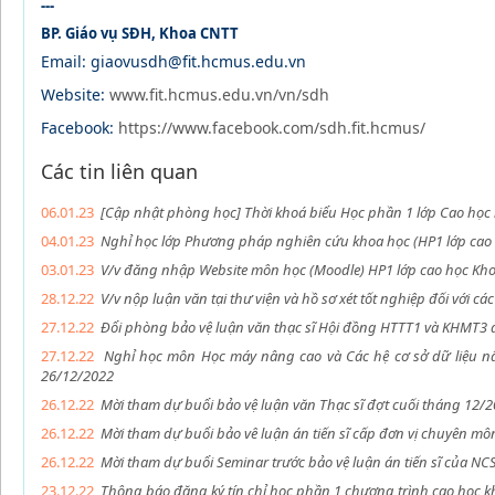
---
BP. Giáo vụ SĐH, Khoa CNTT
Email: giaovusdh@fit.hcmus.edu.vn
Website:
www.fit.hcmus.edu.vn/vn/sdh
Facebook:
https://www.facebook.com/sdh.fit.hcmus/
Các tin liên quan
06.01.23
[Cập nhật phòng học] Thời khoá biểu Học phần 1 lớp Cao học
04.01.23
Nghỉ học lớp Phương pháp nghiên cứu khoa học (HP1 lớp cao
03.01.23
V/v đăng nhập Website môn học (Moodle) HP1 lớp cao học Kh
28.12.22
V/v nộp luận văn tại thư viện và hồ sơ xét tốt nghiệp đối với 
27.12.22
Đổi phòng bảo vệ luận văn thạc sĩ Hội đồng HTTT1 và KHMT3 
27.12.22
Nghỉ học môn Học máy nâng cao và Các hệ cơ sở dữ liệu nâ
26/12/2022
26.12.22
Mời tham dự buổi bảo vệ luận văn Thạc sĩ đợt cuối tháng 12/
26.12.22
Mời tham dự buổi bảo vê luận án tiến sĩ cấp đơn vị chuyên m
26.12.22
Mời tham dự buổi Seminar trước bảo vệ luận án tiến sĩ của 
23.12.22
Thông báo đăng ký tín chỉ học phần 1 chương trình cao học 