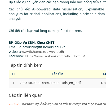
Bp Giáo vụ chuyển đến các bạn thông báo học bổng tiến sĩ 
Các chủ đề: AI-powered data visualization, Explainable Art
analytics for critical applications, including blockchain data
analysis.
Chi tiết các bạn vui lòng xem tại file đính kèm.
-----
BP. Giáo Vụ SĐH, Khoa CNTT
Email: giaovusdh@fit.hcmus.edu.vn
Website:
www.fit.hcmus.edu.vn/vn/sdh
Facebook:
https://www.facebook.com/sdh.fit.hcmus/
Tập tin đính kèm
TT
Tên file
Lo
1
2023-student-recruitment-ads_en_.pdf
Do
Các tin liên quan
26.09.22
Mời tham dự lễ bảo vệ luận án tiến sĩ và luận văn thạc sĩ đợt 