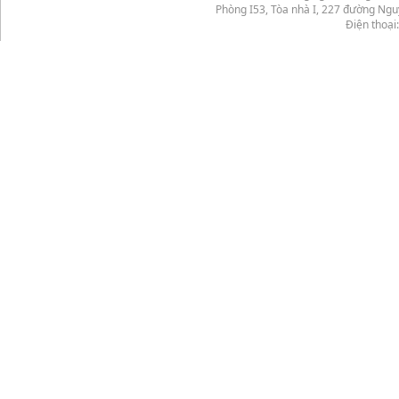
Phòng I53, Tòa nhà I, 227 đường Ng
Điện thoại