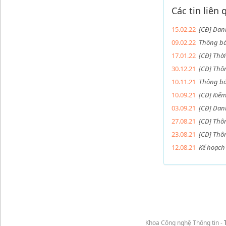
Các tin liên
15.02.22
[CĐ] Dan
09.02.22
Thông bá
17.01.22
[CĐ] Thời
30.12.21
[CĐ] Thô
10.11.21
Thông bá
10.09.21
[CĐ] Kiể
03.09.21
[CĐ] Dan
27.08.21
[CD] Thô
23.08.21
[CD] Thô
12.08.21
Kế hoạch
Khoa Công nghệ Thông tin -