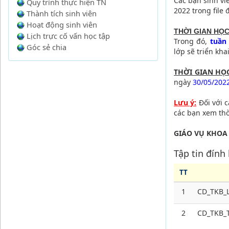
Các bạn sinh vi
Quy trình thực hiện TN
2022 trong file 
Thành tích sinh viên
Hoạt động sinh viên
THỜI GIAN HỌC
Lịch trực cố vấn học tập
Trong đó,
tuần 
Góc sẻ chia
lớp sẽ triển kha
THỜI GIAN HỌ
ngày
30/05/202
Lưu ý:
Đối với c
các bạn xem th
GIÁO VỤ KHOA
Tập tin đính
TT
1
CD_TKB_L
2
CD_TKB_