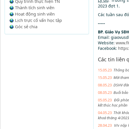
Lý do
: Trường 
Quy trình thực hiện TN
2023 đợt 1.
Thành tích sinh viên
Hoạt động sinh viên
Các tuần sau đó
Lịch trực cố vấn học tập
-----
Góc sẻ chia
BP. Giáo Vụ SĐ
Email: giaovus
Website:
www.fi
Facebook:
https
Các tin liên
15.05.23
Thông bá
15.05.23
Mời tham 
08.05.23
DSHV đăng
08.05.23
Buổi bảo 
05.05.23
Đổi phòn
kết thúc học phần
04.05.23
Thời khóa
khoá tháng 4/202
28.04.23
V/v nộp 