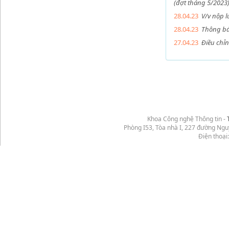
(đợt tháng 5/2023
28.04.23
V/v nộp l
28.04.23
Thông báo
27.04.23
Điều chỉn
Khoa Công nghệ Thông tin -
Phòng I53, Tòa nhà I, 227 đường Ng
Điện thoại