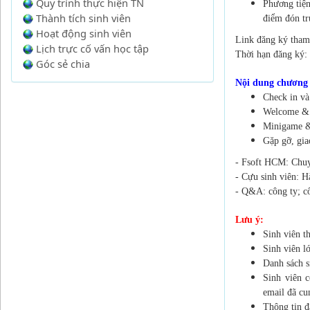
Quy trình thực hiện TN
Phương tiện
Thành tích sinh viên
điểm đón tr
Hoạt động sinh viên
Link đăng ký tha
Lịch trực cố vấn học tập
Thời hạn đăng ký:
Góc sẻ chia
Nội dung chương 
Check in v
Welcome &
Minigame &
Gặp gỡ, gia
- Fsoft HCM: Chuy
- Cựu sinh viên: H
- Q&A: công ty; c
Lưu ý:
Sinh viên 
Sinh viên l
Danh sách s
Sinh viên c
email đã cu
Thông tin đ