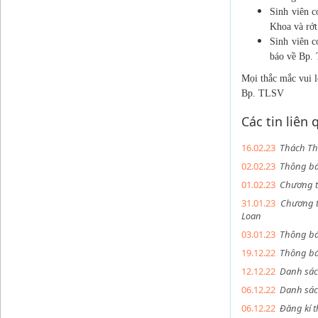
Sinh viên c
Khoa và rớ
Sinh viên c
báo về Bp.
Mọi thắc mắc vui 
Bp. TLSV
Các tin liên
16.02.23
Thách Thứ
02.02.23
Thông báo
01.02.23
Chương t
31.01.23
Chương t
Loan
03.01.23
Thông báo
19.12.22
Thông bá
12.12.22
Danh sác
06.12.22
Danh sác
06.12.22
Đăng kí 