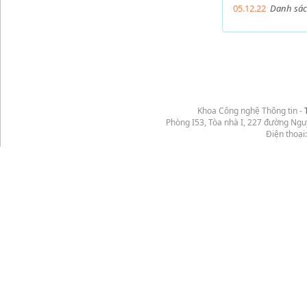
05.12.22
Danh sách
Khoa Công nghệ Thông tin -
Phòng I53, Tòa nhà I, 227 đường Ng
Điện thoại