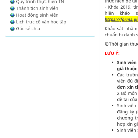
thực hiện đề tà
Quy trình thực hiện TN
- Khóa 2019, t
Thành tích sinh viên
hiện khảo 
Hoạt động sinh viên
https://forms.
Lịch trực cố vấn học tập
Góc sẻ chia
Khảo sát nhằm 
chuẩn bị danh s
⏰Thời gian thực
LƯU Ý:
Sinh viên
giá thuộ
Các trườ
viên đủ đ
đơn xin 
2 Bộ môn 
đề tài của
Sinh viên
đăng ký 
chương tr
hợp xin g
Sinh viên 