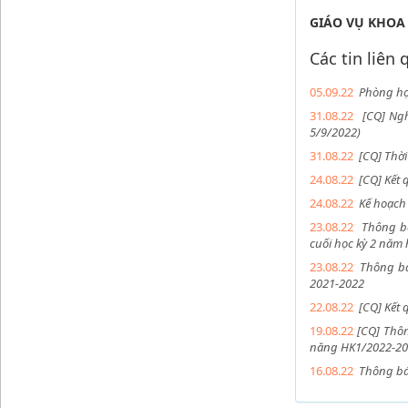
GIÁO VỤ KHOA
Các tin liên
05.09.22
Phòng họ
31.08.22
[CQ] Ngh
5/9/2022)
31.08.22
[CQ] Thời
24.08.22
[CQ] Kết
24.08.22
Kế hoạch
23.08.22
Thông bá
cuối học kỳ 2 năm
23.08.22
Thông bá
2021-2022
22.08.22
[CQ] Kết
19.08.22
​[CQ] Th
năng HK1/2022-2
16.08.22
Thông bá