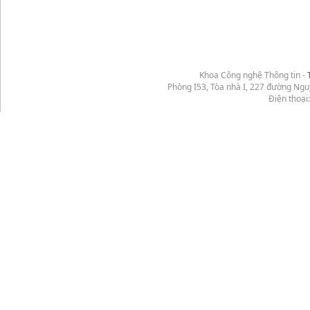
Khoa Công nghệ Thông tin -
Phòng I53, Tòa nhà I, 227 đường Ng
Điện thoại