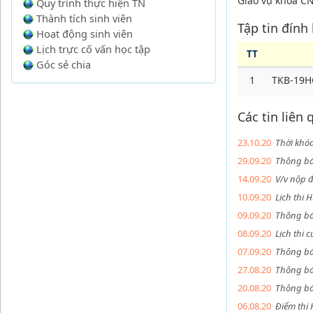
Giáo vụ khoa C
Quy trình thực hiện TN
Thành tích sinh viên
Tập tin đính
Hoạt động sinh viên
Lịch trực cố vấn học tập
TT
Góc sẻ chia
1
TKB-19H
Các tin liên
23.10.20
Thời khó
29.09.20
Thông bá
14.09.20
V/v nộp 
10.09.20
Lịch thi
09.09.20
Thông báo
08.09.20
Lịch thi 
07.09.20
Thông bá
27.08.20
Thông bá
20.08.20
Thông bá
06.08.20
Điểm thi