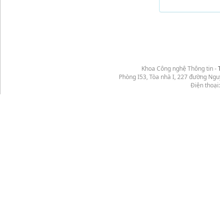
Khoa Công nghệ Thông tin -
Phòng I53, Tòa nhà I, 227 đường Ng
Điện thoại