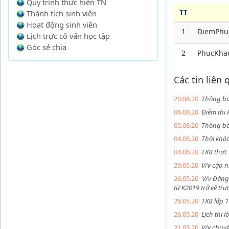
Quy trình thực hiện TN
TT
Thành tích sinh viên
Hoạt động sinh viên
1
DiemPhu
Lịch trực cố vấn học tập
Góc sẻ chia
2
PhucKha
Các tin liên
20.08.20
Thông bá
06.08.20
Điểm thi
05.08.20
Thông bá
04.06.20
Thời khó
04.06.20
TKB thực
29.05.20
V/v cập n
26.05.20
V/v Đăng
từ K2019 trở về trư
26.05.20
TKB lớp 
26.05.20
Lịch thi
21.05.20
V/v chuyể