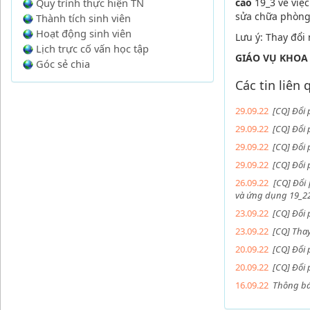
Quy trình thực hiện TN
cao
19_3
về việ
sửa chữa phòng
Thành tích sinh viên
Hoạt động sinh viên
Lưu ý: Thay đổi
Lịch trực cố vấn học tập
GIÁO VỤ KHOA
Góc sẻ chia
Các tin liên
29.09.22
[CQ] Đổi
29.09.22
[CQ] Đổi
29.09.22
[CQ] Đổi
29.09.22
[CQ] Đổi 
26.09.22
[CQ] Đổi
và ứng dụng 19_22
23.09.22
[CQ] Đổi
23.09.22
[CQ] Tha
20.09.22
[CQ] Đổi 
20.09.22
[CQ] Đổi 
16.09.22
Thông bá