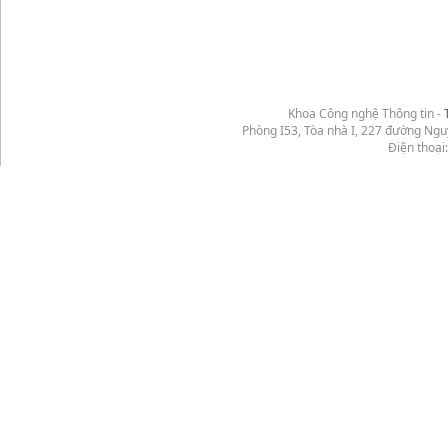
Khoa Công nghệ Thông tin -
Phòng I53, Tòa nhà I, 227 đường Ng
Điện thoại