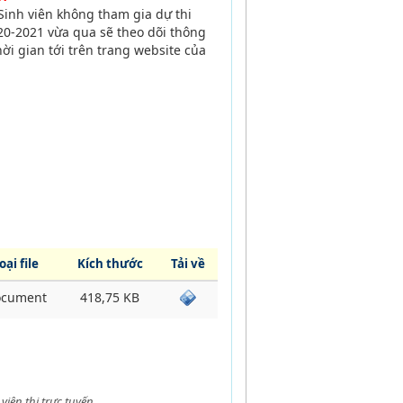
Sinh viên không tham gia dự thi
020-2021 vừa qua sẽ theo dõi thông
hời gian tới trên trang website của
oại file
Kích thước
Tải về
cument
418,75 KB
iên thi trực tuyến