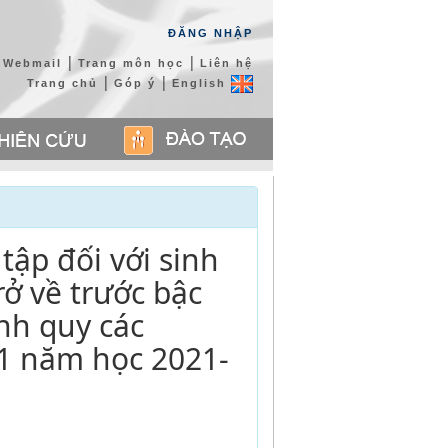
ĐĂNG NHẬP
|
|
Webmail
Trang môn học
Liên hệ
|
|
Trang chủ
Góp ý
English
tập đối với sinh
rở về trước bậc
nh quy các
 1 năm học 2021-