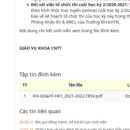
Đối với việc tổ chức thi cuối học kỳ 2/2020-2021:
theo hình thức trực tuyến (online) cuối học kỳ 2/2
báo về kế hoạch tổ chức thi của học kỳ này trong t
Phòng Khảo thí & ĐBCL của Trường ĐH KHTN.
Nội dung chi tiết sinh viên xem trong file đính kèm.
GIÁO VỤ KHOA CNTT
Tập tin đính kèm
TT
Tên file
L
1
KH-GD&HT-HK1_2021-2022.TBSV.pdf
Do
Các tin liên quan
06.08.21
Kêu gọi đồng hành, hỗ trợ từ Cựu sinh viên
22.07.21
Thông báo về Quy định thi trực tuyến và Hướng dẫn sinh v