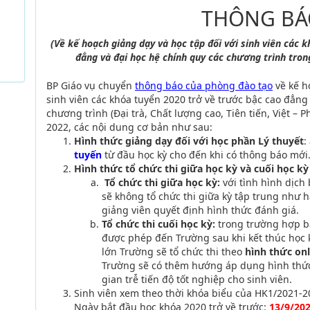
THÔNG BÁ
(Về kế hoạch giảng dạy và học tập đối với sinh viên
các k
đẳng và
đại học hệ chính quy các chương trình
tron
BP Giáo vụ chuyển
thông báo của phòng đào tạo
về
kế h
sinh viên các khóa tuyển 2020 trở về trước bậc cao đẳng
chương trình
(Đại trà, Chất lượng cao, Tiên tiến, Việt – P
2022, các nội dung cơ bản như sau:
Hình thức giảng dạy
đối với học phần Lý thuyết
:
tuyến
từ đầu học kỳ cho đến khi có thông báo mới
Hình thức tổ chức thi giữa học kỳ và cuối học kỳ
Tổ chức thi giữa học kỳ:
với tình hình dịch
sẽ không tổ chức thi giữa kỳ tập trung như 
giảng viên quyết định hình thức đánh giá.
Tổ chức thi cuối học kỳ:
trong trường hợp bấ
được phép đến Trường sau khi kết thúc học 
lớn Trường sẽ tổ chức thi theo
hình thức onl
Trường sẽ có thêm hướng áp dụng hình thức
gian trễ tiến độ tốt nghiệp cho sinh viên.
Sinh viên xem theo thời khóa biểu của HK1/2021-2
Ngày bắt đầu học khóa 2020 trở về trước:
13/9/20