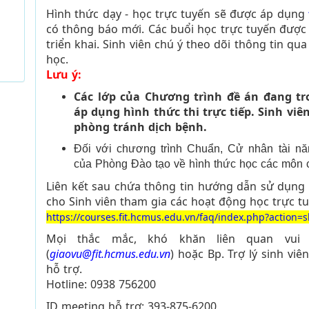
Hình thức dạy - học trực tuyến sẽ được áp dụng
có thông báo mới. Các buổi học trực tuyến được 
triển khai. Sinh viên chú ý theo dõi thông tin q
học.
Lưu ý:
Các lớp của Chương trình đề án đang tro
áp dụng hình thức thi trực tiếp. Sinh viê
phòng tránh dịch bệnh.
Đối với chương trình Chuẩn, Cử nhân tài năn
của Phòng Đào tạo về hình thức học các môn
Liên kết sau chứa thông tin hướng dẫn sử dụn
cho Sinh viên tham gia các hoạt động học trực tu
https://courses.fit.hcmus.edu.vn/faq/index.php?action
Mọi thắc mắc, khó khăn liên quan vui 
(
giaovu@fit.hcmus.edu.vn
) hoặc Bp. Trợ lý sinh viên
hỗ trợ.
Hotline: 0938 756200
ID meeting hỗ trợ: 393-875-6200