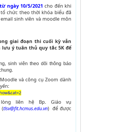
từ ngày 10/5/2021
cho đến khi
tổ chức theo thời khóa biểu đã
ua email sinh viên và moodle môn
ng giai đoạn thi cuối kỳ vẫn
n lưu ý tuân thủ quy tắc 5K để
g, sinh viên theo dõi thông báo
 chung.
g Moodle và công cụ Zoom dành
yến:
=show&cat=2
lòng liên hệ Bp. Giáo vụ
 (
tlsv@fit.hcmus.edu.vn
) để được