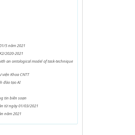
à 01/5 năm 2021
HK2/2020-2021
ith an ontological model of task-technique
ư viện Khoa CNTT
h đào tạo AI
g tin biên soạn
án từ ngày 01/03/2021
Đán năm 2021