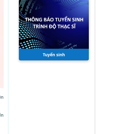
Tuyển sinh
ện
ến