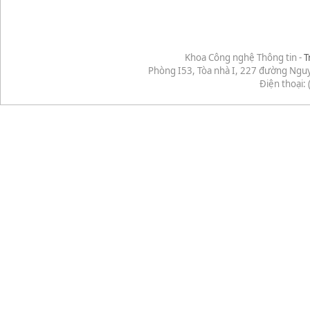
Khoa Công nghệ Thông tin -
T
Phòng I53, Tòa nhà I, 227 đường Ngu
Điện thoại: