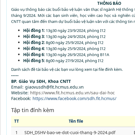
THÔNG BÁO
Giáo vụ thông báo các buổi bảo vệ luận văn thạc sĩ ngành Hệ thống 
tháng 9/2024. Mời c
ác bạn sinh viên, học viên cao học và nghiên 
CNTT quan tâm đến
tham
dự
buổi bảo vệ luận văn
với các thông tin 
Hội đồng 1:
13g30 ngày 23/9/2024, phòng I12
Hội đồng 3:
13g30 ngày 24/9/2024, phòng I12
Hội đồng 2:
8g00 ngày 25/9/2024, phòng I12
Hội đồng 4:
13g30 ngày 25/9/2024, phòng I12
Hội đồng 6:
13g30 ngày 26/9/2024, phòng B11A
Hội đồng 5:
8g00 ngày 27/9/2024, phòng I12
Danh sách đề tài bảo vệ các bạn vui lòng xem tại file đính kèm.
-----
BP. Giáo Vụ SĐH, Khoa CNTT
Email: giaovusdh@fit.hcmus.edu.vn
Website:
https://www.fit.hcmus.edu.vn/sau-dai-hoc
Facebook:
https://www.facebook.com/sdh.fit.hcmus/
Tập tin đính kèm
TT
Tên file
1
SDH_DSHV-bao-ve-dot-cuoi-thang-9-2024.pdf