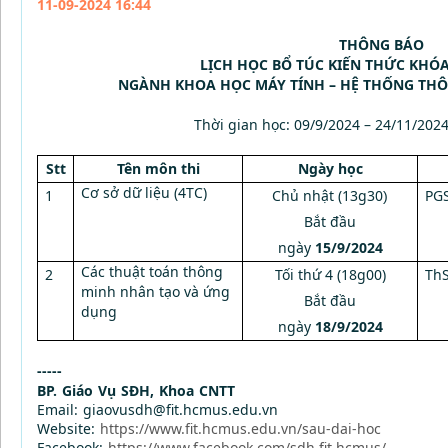
11-09-2024 16:44
THÔNG BÁO
LỊCH
HỌC BỔ TÚC KIẾN THỨC KHÓA
NGÀNH KHOA HỌC MÁY TÍNH
– HỆ THỐNG THÔN
T
hời gian học: 09/9/2024 – 24/11
/
2024
Stt
Tên môn thi
N
gày học
Cơ sở dữ liệu (4TC)
1
Chủ nhật (13g30
PGS
)
Bắt đầu
ngày
15/9/2024
Các thuật toán thông
2
Tối thứ 4
(18g00)
Th
minh nhân tạo và ứng
Bắt đầu
dụng
ngày
18/9/2024
-----
BP. Giáo Vụ SĐH, Khoa CNTT
Email: giaovusdh@fit.hcmus.edu.vn
Website:
https://www.fit.hcmus.edu.vn/sau-dai-hoc
Facebook:
https://www.facebook.com/sdh.fit.hcmus/