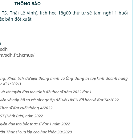
THÔNG BÁO
TS. Thái Lê Vinh), lịch học 18g00 thứ tư sẽ tạm nghỉ 1 buổi
ệc bận đột xuất.
n
/sdh
m/sdh.fit.hcmus/
g, Phân tích dữ liệu thông minh và Ứng dụng trí tuệ kinh doanh nâng
ọc K31/2021)
à xét tuyển đào tạo trình độ thạc sĩ năm 2022 đợt 1
 viện và nộp hồ sơ xét tốt nghiệp đối với HVCH đã bảo vệ đợt T4/2022
Thạc sĩ đợt cuối tháng 4/2022
IST (Nhật Bản) năm 2022
uyển đào tạo bậc thạc sĩ đợt 1 năm 2022
văn Thạc sĩ của lớp cao học khóa 30/2020