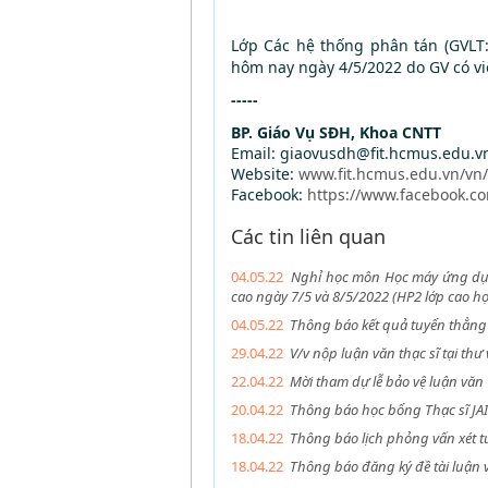
Lớp Các hệ thống phân tán (GVLT: 
hôm nay ngày 4/5/2022 do GV có vi
-----
BP. Giáo Vụ SĐH, Khoa CNTT
Email: giaovusdh@fit.hcmus.edu.v
Website:
www.fit.hcmus.edu.vn/vn
Facebook:
https://www.facebook.co
Các tin liên quan
04.05.22
Nghỉ học môn Học máy ứng dụn
cao ngày 7/5 và 8/5/2022 (HP2 lớp cao h
04.05.22
Thông báo kết quả tuyển thẳng v
29.04.22
V/v nộp luận văn thạc sĩ tại thư
22.04.22
Mời tham dự lễ bảo vệ luận văn 
20.04.22
Thông báo học bổng Thạc sĩ JA
18.04.22
Thông báo lịch phỏng vấn xét t
18.04.22
Thông báo đăng ký đề tài luận 