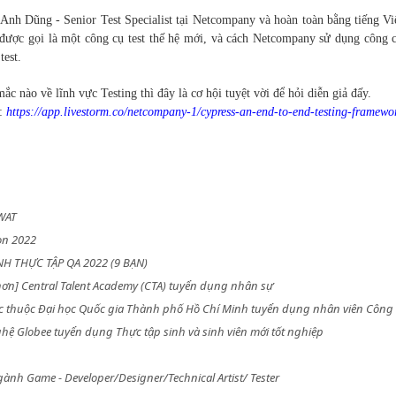
 Anh Dũng - Senior Test Specialist tại Netcompany và hoàn toàn bằng tiếng Việ
ại được gọi là một công cụ test thế hệ mới, và cách Netcompany sử dụng công 
test.
ắc nào về lĩnh vực Testing thì đây là cơ hội tuyệt vời để hỏi diễn giả đấy.
u:
https://app.livestorm.co/netcompany-1/cypress-an-end-to-end-testing-framewo
SWAT
on 2022
H THỰC TẬP QA 2022 (9 BẠN)
ơn] Central Talent Academy (CTA) tuyển dụng nhân sự
rực thuộc Đại học Quốc gia Thành phố Hồ Chí Minh tuyển dụng nhân viên Công
ệ Globee tuyển dụng Thực tập sinh và sinh viên mới tốt nghiệp
gành Game - Developer/Designer/Technical Artist/ Tester