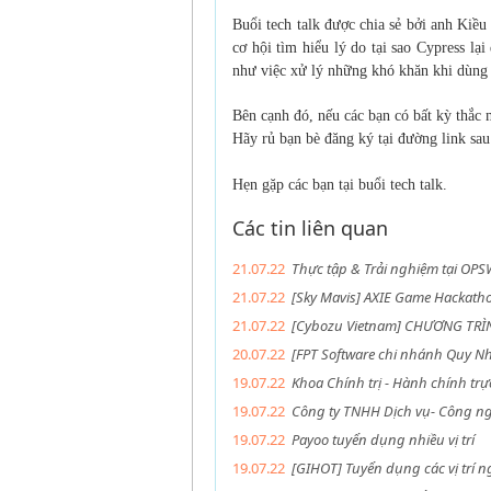
Buổi tech talk được chia sẻ bởi anh Kiều
cơ hội tìm hiểu lý do tại sao Cypress l
như việc xử lý những khó khăn khi dùng 
Bên cạnh đó, nếu các bạn có bất kỳ thắc m
Hãy rủ bạn bè đăng ký tại đường link sa
Hẹn gặp các bạn tại buổi tech talk.
Các tin liên quan
21.07.22
Thực tập & Trải nghiệm tại OP
21.07.22
[Sky Mavis] AXIE Game Hackath
21.07.22
[Cybozu Vietnam] CHƯƠNG TRÌN
20.07.22
[FPT Software chi nhánh Quy Nh
19.07.22
Khoa Chính trị - Hành chính t
19.07.22
Công ty TNHH Dịch vụ- Công ngh
19.07.22
Payoo tuyển dụng nhiều vị trí
19.07.22
[GIHOT] Tuyển dụng các vị trí n