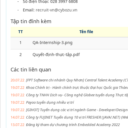
-
Số điện thoại: 028 3997 6808
-
Email:
recruit-vn@cybozu.vn
Tập tin đính kèm
TT
Tên file
1
QA-Internship-3.png
2
Quyết-định-thực-tập.pdf
Các tin liên quan
20.07.22
[FPT Software chi nhánh Quy Nhơn] Central Talent Academy (
19.07.22
Khoa Chính trị - Hành chính trực thuộc Đại học Quốc gia Th
19.07.22
Công ty TNHH Dịch vụ- Công nghệ Globee tuyển dụng Thực tập 
19.07.22
Payoo tuyển dụng nhiều vị trí
19.07.22
[GIHOT] Tuyển dụng các vị trí ngành Game - Developer/Designer
14.07.22
Công ty FUJINET Tuyển dụng 10 vị trí FRESHER (JAVA/.NET) (W
13.07.22
Đăng ký tham dự chương trình Embedded Academy 2022