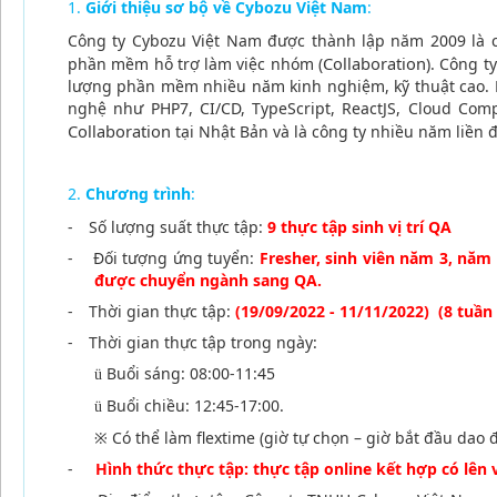
Giới thiệu sơ bộ về Cybozu Việt Nam
:
Công ty Cybozu Việt Nam được thành lập năm 2009 là cô
Collaboration
phần mềm hỗ trợ làm việc nhóm (
). Công 
lượng phần mềm nhiều năm kinh nghiệm, kỹ thuật cao. 
nghệ như PHP7, CI/CD, TypeScript, ReactJS, Cloud Co
Collaboration
tại Nhật Bản và là công ty nhiều năm liền 
Chương trình
:
-
Số lượng suất thực tập:
9 thực tập sinh
vị trí QA
-
Đối tượng ứng tuyển:
Fresher, sinh viên năm 3, nă
được chuyển ngành sang QA.
-
Thời gian thực tập:
(19/09/2022 - 11/11/2022) (8 tuần
-
Thời gian thực tập trong ngày:
Buổi sáng: 08:00-11:45
ü
Buổi chiều: 12:45-17:00.
ü
※
Có thể làm flextime (giờ tự chọn – giờ bắt đầu dao 
-
Hình thức thực tập: thực tập online kết hợp có lên