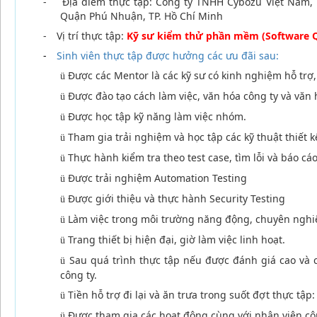
-
Địa điểm thực tập: Công ty TNHH Cybozu Việt Nam, 
Quận Phú Nhuận, TP. Hồ Chí Minh
-
Vị trí thực tập:
Kỹ sư kiểm thử phần mềm (Software Q
-
Sinh viên thực tập được hưởng các ưu đãi sau:
Được các Mentor là các kỹ sư có kinh nghiệm hỗ trợ
ü
Được đào tạo cách làm việc, văn hóa công ty và văn 
ü
Được học tập kỹ năng làm việc nhóm.
ü
Tham gia trải nghiệm và học tập các kỹ thuật thiết kế
ü
Thực hành kiểm tra theo test case, tìm lỗi và báo cáo
ü
Được trải nghiệm Automation Testing
ü
Được giới thiệu và thực hành Security Testing
ü
Làm việc trong môi trường năng động, chuyên nghi
ü
Trang thiết bị hiện đại, giờ làm việc linh hoạt.
ü
Sau quá trình thực tập nếu được đánh giá cao và 
ü
công ty.
Tiền hỗ trợ đi lại và ăn trưa trong suốt đợt thực tập
ü
Được tham gia các hoạt động cùng với nhân viên công
ü