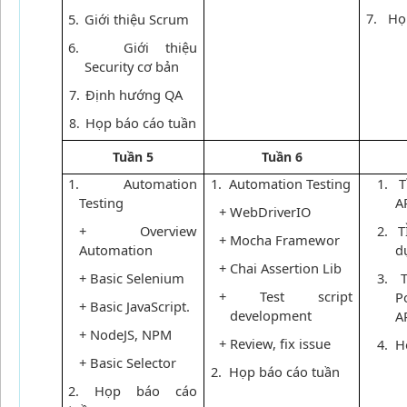
7. Họ
5.
Giới thiệu Scrum
6.
Giới thiệu
Security cơ bản
7.
Định hướng QA
Họp báo cáo tuần
8.
Tuần 5
Tuần 6
1. Automation
1. Automation Testing
1. T
Testing
A
+ WebDriverIO
+ Overview
2. T
+ Mocha Framewor
Automation
d
+ Chai Assertion Lib
+ Basic Selenium
3. 
+ Test script
P
+ Basic JavaScript.
development
A
+ NodeJS, NPM
+ Review, fix issue
4. H
+ Basic Selector
2. Họp báo cáo tuần
2. Họp báo cáo