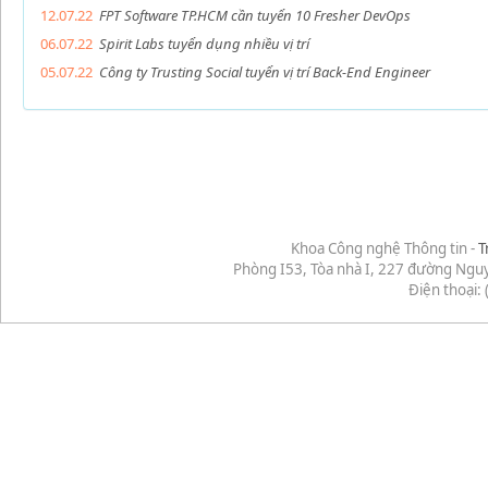
12.07.22
FPT Software TP.HCM cần tuyển 10 Fresher DevOps
06.07.22
Spirit Labs tuyển dụng nhiều vị trí
05.07.22
Công ty Trusting Social tuyển vị trí Back-End Engineer
Khoa Công nghệ Thông tin -
T
Phòng I53, Tòa nhà I, 227 đường Ngu
Điện thoại: