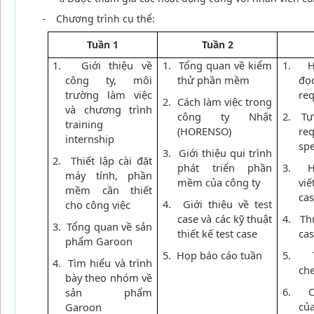
-
Chương trình cụ thể:
Tuần 1
Tuần 2
1.
Giới thiệu về
1. Tổng quan về kiểm
1. H
công ty, môi
thử phần mềm
đọ
trường làm việc
re
2. Cách làm việc trong
và chương trình
công ty Nhật
2. Tự 
training
(HORENSO)
re
internship
sp
3. Giới thiệu qui trình
2.
Thiết lập cài đặt
phát triển phần
3. H
máy tính, phần
mềm của công ty
v
mềm cần thiết
cas
4. Giới thiệu về test
cho công việc
case và các kỹ thuật
4. Thự
3.
Tổng quan về sản
thiết kế test case
cas
phẩm Garoon
5. Họp báo cáo tuần
5. T
4.
Tìm hiểu và trình
che
bày theo nhóm về
6. Ch
sản phẩm
củ
Garoon