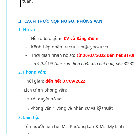
tuần.
II.
CÁCH THỨC NỘP HỒ SƠ, PHỎNG VẤN:
Hồ sơ
:
-
Hồ sơ bao gồm:
CV và Bảng điểm
-
Kênh tiếp nhận:
recruit-vn@cybozu.vn
-
Thời gian nhận hồ sơ:
từ 20/07/2022
đến hết 31/0
(có thể kết thúc sớm hơn hoặc kéo dài hơn, nếu đã đủ 
Phỏng vấn
:
-
Thời gian:
đến hết 07/09/2022
-
Lịch trình phỏng vấn:
Xét duyệt hồ sơ
ü
Phỏng vấn 1 vòng về nhân sự và kỹ thuật
ü
Liên hệ
:
-
Tên người liên hệ: Ms. Phương Lan & Ms. Mỹ Linh