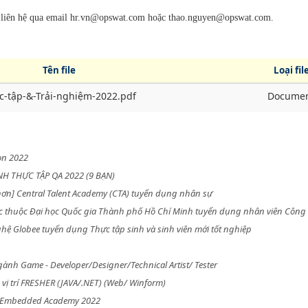
ng liên hệ qua email hr.vn@opswat.com hoặc thao.nguyen@opswat.com.
Tên file
Loại fil
-tập-&-Trải-nghiệm-2022.pdf
Docume
on 2022
H THỰC TẬP QA 2022 (9 BẠN)
ơn] Central Talent Academy (CTA) tuyển dụng nhân sự
rực thuộc Đại học Quốc gia Thành phố Hồ Chí Minh tuyển dụng nhân viên Công
ệ Globee tuyển dụng Thực tập sinh và sinh viên mới tốt nghiệp
gành Game - Developer/Designer/Technical Artist/ Tester
vị trí FRESHER (JAVA/.NET) (Web/ Winform)
h Embedded Academy 2022