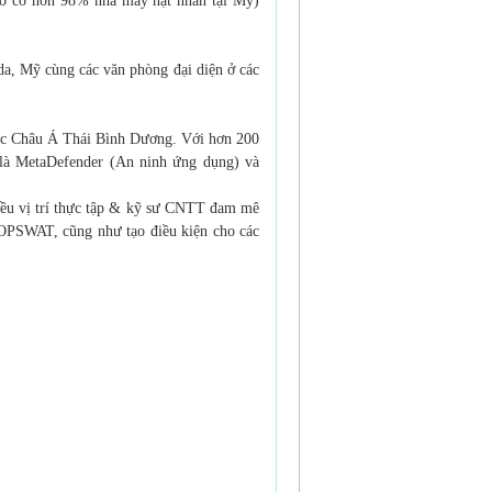
g đó có hơn 98% nhà máy
hạt nhân tại Mỹ)
rida, Mỹ
cùng các văn phòng đại diện ở các
ực Châu
Á Thái Bình Dương. Với hơn 200
h là MetaDefender (An ninh ứng
dụng) và
iều vị
trí thực tập & kỹ sư CNTT đam mê
 OPSWAT, cũng như tạo điều
kiện cho các