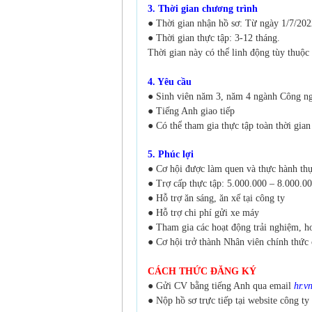
3. Thời gian chương trình
● Thời gian nhận hồ sơ: Từ ngày 1/7/20
● Thời gian thực tập: 3-12 tháng.
Thời gian này có thể linh động tùy thuộ
4. Yêu cầu
● Sinh viên năm 3, năm 4 ngành Công ng
● Tiếng Anh giao tiếp
● Có thể tham gia thực tập toàn thời gian
5. Phúc lợi
● Cơ hội được làm quen và thực hành thự
● Trợ cấp thực tập: 5.000.000 – 8.000.0
● Hỗ trợ ăn sáng, ăn xế tại công ty
● Hỗ trợ chi phí gửi xe máy
● Tham gia các hoạt động trải nghiệm, h
● Cơ hội trở thành Nhân viên chính th
CÁCH THỨC ĐĂNG KÝ
● Gửi CV bằng tiếng Anh qua email
hr.
● Nộp hồ sơ trực tiếp tại website công ty