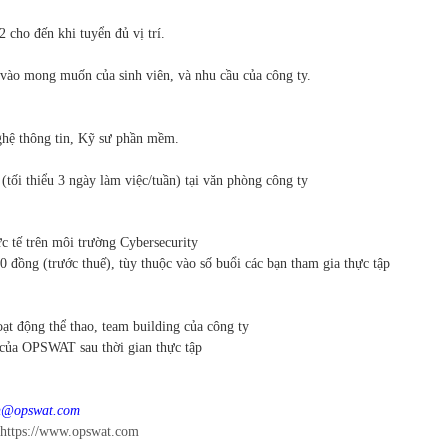
22 cho đến khi
tuyển đủ vị trí.
c vào mong
muốn của sinh viên, và nhu cầu của công ty.
hệ thông tin, Kỹ
sư phần mềm.
 (tối thiểu 3 ngày
làm việc/tuần) tại văn phòng công ty
c tế trên môi
trường Cybersecurity
00 đồng (trước
thuế), tùy thuộc vào số buổi các bạn tham gia thực tập
oạt động thể thao,
team building của công ty
ức của OPSWAT sau
thời gian thực tập
vn@opswat.com
https://www.opswat.com