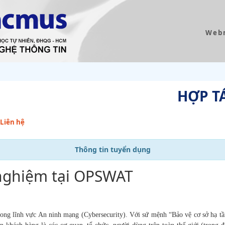
Web
HỢP T
Liên hệ
Thông tin tuyển dụng
 nghiệm tại OPSWAT
trong lĩnh vực An ninh
mạng (Cybersecurity). Với sứ mệnh “Bảo vệ cơ sở hạ t