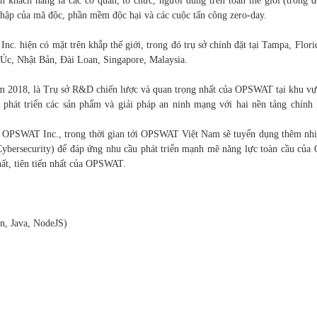
 khách hàng là các cơ quan, tổ chức,
người dùng trên toàn thế giới (tron
nhập
của mã độc, phần mềm độc hại và các cuộc tấn công zero-day.
nc. hiện có mặt trên
khắp thế giới, trong đó trụ sở chính đặt tại Tampa, Flo
Úc, Nhật Bản, Đài Loan, Singapore, Malaysia.
m 2018, là Trụ sở R&D
chiến lược và quan trọng nhất của OPSWAT tại khu v
n phát triển các sản phẩm và giải pháp an ninh mạng
với hai nền tảng chín
ủa OPSWAT Inc., trong
thời gian tới OPSWAT Việt Nam sẽ tuyển dụng thêm nh
ybersecurity) để đáp ứng nhu cầu phát triển
mạnh mẽ năng lực toàn cầu của
ất, tiên
tiến nhất của OPSWAT.
 Java, NodeJS)