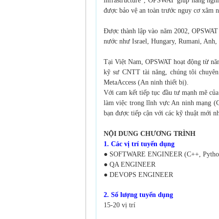
infrastructure”,
OPSWAT giúp hàng nghìn
được bảo vệ an toàn trước nguy cơ xâm 
Được thành lập vào năm 2002, OPSWAT I
nước như Israel, Hungary,
Rumani, Anh, 
Tại Việt Nam, OPSWAT hoạt động từ nă
kỹ sư CNTT tài năng, chúng
tôi chuyê
MetaAccess (An ninh thiết bị).
Với cam kết tiếp tục đầu tư mạnh mẽ c
làm việc trong lĩnh vực An
ninh mạng (C
bạn được tiếp cận với các kỹ thuật mới nh
NỘI DUNG CHƯƠNG TRÌNH
1. Các vị trí tuyển dụng
● SOFTWARE ENGINEER (C++, Python,
● QA ENGINEER
● DEVOPS ENGINEER
2. Số lượng tuyển dụng
15-20 vị trí