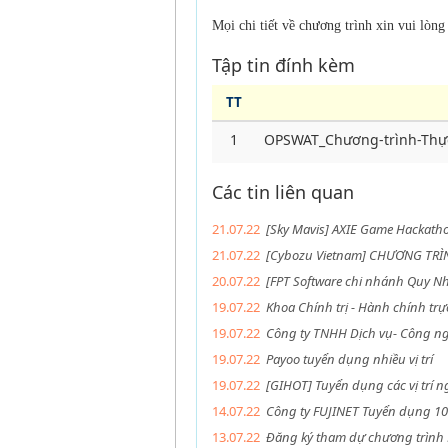
Mọi chi tiết về chương trình xin vui lò
Tập tin đính kèm
TT
1
OPSWAT_Chương-trình-Thực
Các tin liên quan
21.07.22
[Sky Mavis] AXIE Game Hackath
21.07.22
[Cybozu Vietnam] CHƯƠNG TRÌN
20.07.22
[FPT Software chi nhánh Quy Nh
19.07.22
Khoa Chính trị - Hành chính t
19.07.22
Công ty TNHH Dịch vụ- Công ngh
19.07.22
Payoo tuyển dụng nhiều vị trí
19.07.22
[GIHOT] Tuyển dụng các vị trí n
14.07.22
Công ty FUJINET Tuyển dụng 10 
13.07.22
Đăng ký tham dự chương trìn